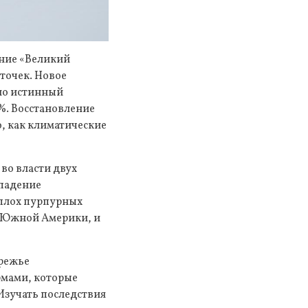
ание «Великий
сточек. Новое
ыло истинный
7%. Восстановление
, как климатические
 во власти двух
 падение
асплох пурпурных
з Южной Америки, и
ережье
рмами, которые
 Изучать последствия