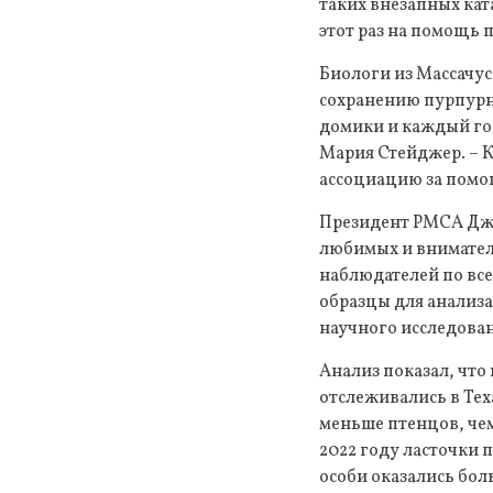
таких внезапных кат
этот раз на помощь
Биологи из Массачус
сохранению пурпурн
домики и каждый го
Мария Стейджер. – К
ассоциацию за помо
Президент PMCA Джо 
любимых и внимател
наблюдателей по все
образцы для анализ
научного исследова
Анализ показал, что
отслеживались в Тех
меньше птенцов, чем
2022 году ласточки 
особи оказались бол