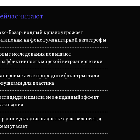
ейчас читают
окс-Базар: водный кризис угрожает
иллионам на фоне гуманитарной катастрофы
овые исследования повышают
коэффективность морской ветроэнергетики
ангровые леса: природные фильтры стали
овушками для пластика
естициды и шмели: неожиданный эффект
ыживания
еравное дыхание планеты: суша зеленеет, а
кеан угасает