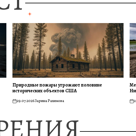
СТ
Природные пожары угрожают половине
Ме
исторических объектов США
Ни
29.07.2026
Зарина Рахимова
2
on
on
ЗРЕНИЯ