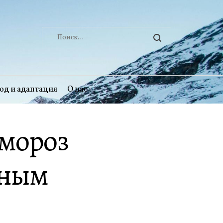
Найти:
од и адаптация
О нас
 мороз
тным