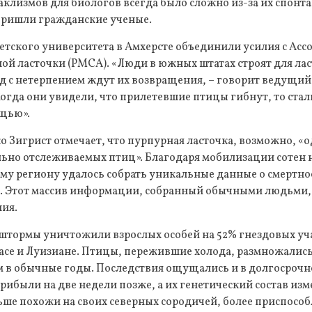
аклизмов для биологов всегда было сложно из-за их спонта
 пришли гражданские ученые.
етского университета в Амхерсте объединили усилия с Ас
ой ласточки (PMCA). «Люди в южных штатах строят для ла
д с нетерпением ждут их возвращения, – говорит ведущий
огда они увидели, что прилетевшие птицы гибнут, то стал
щью».
Зигрист отмечает, что пурпурная ласточка, возможно, «о
ьно отслеживаемых птиц». Благодаря мобилизации сотен
му региону удалось собрать уникальные данные о смертно
а. Этот массив информации, собранный обычными людьми, 
ния.
 штормы уничтожили взрослых особей на 52% гнездовых уч
асе и Луизиане. Птицы, пережившие холода, размножалис
 в обычные годы. Последствия ощущались и в долгосрочно
прибыли на две недели позже, а их генетический состав и
ьше похожи на своих северных сородичей, более приспособ