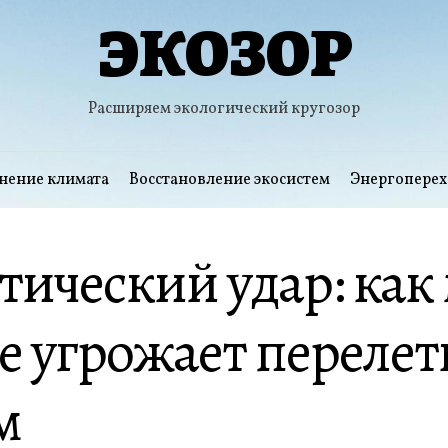
ЭКОЗОР
Расширяем экологический кругозор
нение климата
Восстановление экосистем
Энергоперех
ический удар: как
се угрожает переле
м