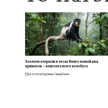
Зоологи открыли в лесах Конго новый вид
приматов – конголезского колобуса
16.07.2026
Аружан Сапарбаева
on