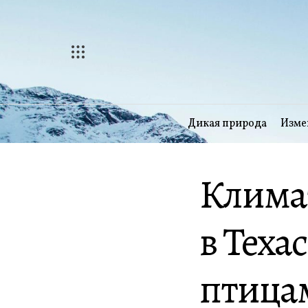
Перейти
к
содержимому
Дикая природа
Изме
Климат
в Теха
птица