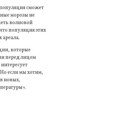
, популяция сможет
бные морозы не
меть волновой
что популяция этих
х ареала.
ции, которые
ми перед лицом
 интересует
 Но если мы хотим,
в новых,
пературы».