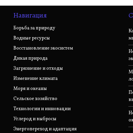
Навигация
С
Борьба за природу
К
Водные ресурсы
м
Восстановление экосистем
Н
Дикая природа
э
Загрязнение и отходы
М
Изменение климата
л
Моря и океаны
П
Сельское хозяйство
в
Технологии и инновации
Н
Углерод и выбросы
о
Энергопереход и адаптация