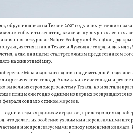
а, обрушившиеся на Техас в 2021 году и получившие назв
ривели к гибели тысяч птиц, включая пурпурных лесных ла
икованное в журнале Nature Ecology and Evolution, раскр
популяция этих птиц в Техасе и Луизиане сократилась на 2
летия, а сам инцидент стал тревожным предвестником того
лиять на животный мир.
 побережье Мексиканского залива на девять дней оказалось
олн арктического холода. Аномальные снегопады и резкое
ко вывели из строя энергосистему Техаса, но и застали вр
летные птицы ежегодно одними из первых возвращаются и
е февраля совпало с пиком морозов.
 – одни из самых ранних мигрантов, прилетающих на поб
ва, что делает их особенно уязвимыми перед зимними што
е частыми и непредсказуемыми в эпоху изменения климата.