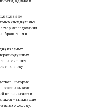
нности, однако в
социацией по
сточек специальные
 автор исследования
и обращаться в
дна из самых
 неравнодушных
сти и сохранить
лег в основу
астков, которые
ь позже и вывели
й перспективе: в
зменился – выжившие
ленных к холоду.