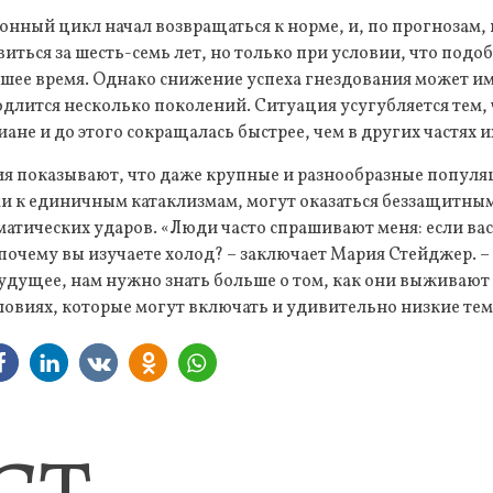
онный цикл начал возвращаться к норме, и, по прогнозам
иться за шесть-семь лет, но только при условии, что подо
йшее время. Однако снижение успеха гнездования может и
длится несколько поколений. Ситуация усугубляется тем, 
иане и до этого сокращалась быстрее, чем в других частях и
я показывают, что даже крупные и разнообразные популя
и к единичным катаклизмам, могут оказаться беззащитны
тических ударов. «Люди часто спрашивают меня: если вас
почему вы изучаете холод? – заключает Мария Стейджер. –
удущее, нам нужно знать больше о том, как они выживают 
овиях, которые могут включать и удивительно низкие тем