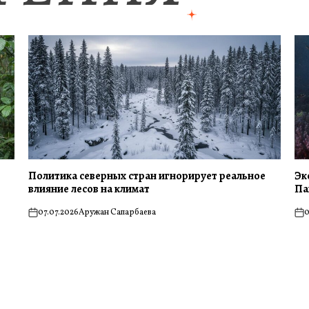
Политика северных стран игнорирует реальное
Эк
влияние лесов на климат
Па
07.07.2026
Аружан Сапарбаева
0
on
on