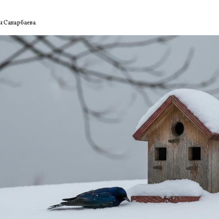
н Сапарбаева