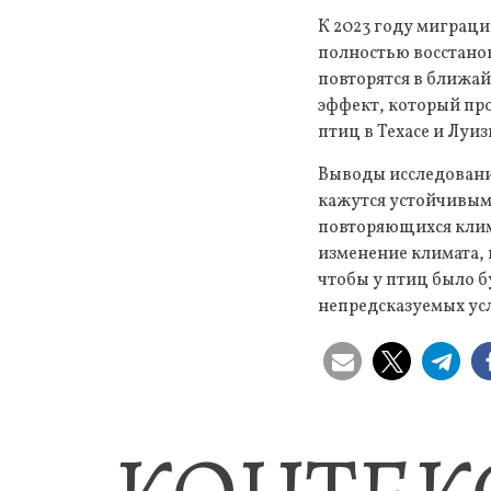
К 2023 году миграци
полностью восстанов
повторятся в ближа
эффект, который про
птиц в Техасе и Луиз
Выводы исследовани
кажутся устойчивым
повторяющихся клима
изменение климата, 
чтобы у птиц было б
непредсказуемых усл