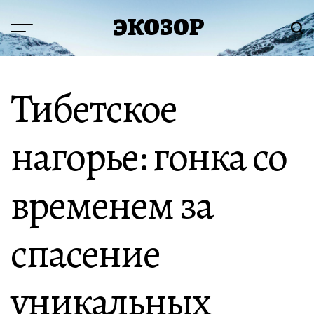
Перейти
ЭКОЗОР
к
Меню
Пои
содержимому
Тибетское
нагорье: гонка со
временем за
спасение
уникальных