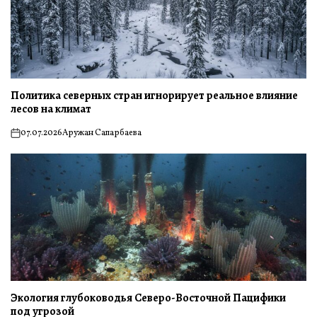
Политика северных стран игнорирует реальное влияние
лесов на климат
07.07.2026
Аружан Сапарбаева
on
Экология глубоководья Северо-Восточной Пацифики
под угрозой