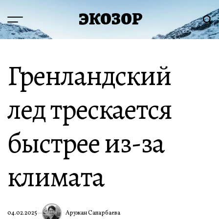
Перейти
ЭКОЗОР
к
Меню
Пои
содержимому
Гренландский
лед трескается
быстрее из-за
климата
Аружан Сапарбаева
04.02.2025