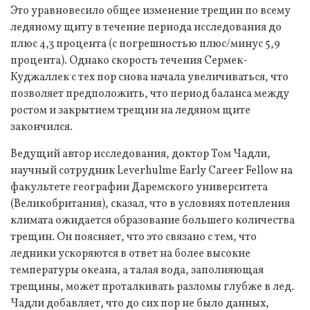
Это уравновесило общее изменение трещин по всему
ледяному щиту в течение периода исследования до
плюс 4,3 процента (с погрешностью плюс/минус 5,9
процента). Однако скорость течения Сермек-
Куджаллек с тех пор снова начала увеличиваться, что
позволяет предположить, что период баланса между
ростом и закрытием трещин на ледяном щите
закончился.
Ведущий автор исследования, доктор Том Чадли,
научный сотрудник Leverhulme Early Career Fellow на
факультете географии Даремского университета
(Великобритания), сказал, что в условиях потепления
климата ожидается образование большего количества
трещин. Он поясняет, что это связано с тем, что
ледники ускоряются в ответ на более высокие
температуры океана, а талая вода, заполняющая
трещины, может проталкивать разломы глубже в лед.
Чадли добавляет, что до сих пор не было данных,