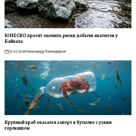
ЮНЕСКО просят оценить риски добычи апатитов у
Байкала
31.07.2026
Александр Ескендиров
on
Крупный краб оказался заперт в бутылке с узким
горлышком