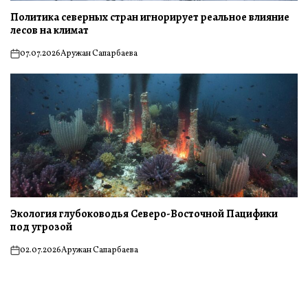
Политика северных стран игнорирует реальное влияние
лесов на климат
07.07.2026
Аружан Сапарбаева
on
Экология глубоководья Северо-Восточной Пацифики
под угрозой
02.07.2026
Аружан Сапарбаева
on