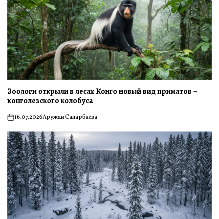
Зоологи открыли в лесах Конго новый вид приматов –
конголезского колобуса
16.07.2026
Аружан Сапарбаева
on