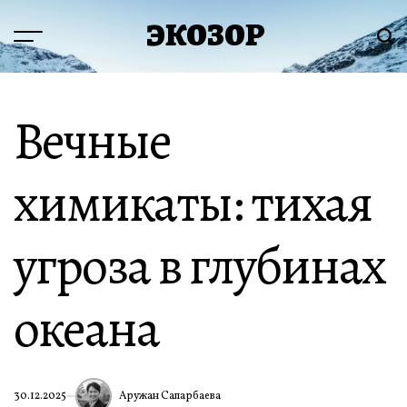
Перейти
ЭКОЗОР
к
Меню
Пои
содержимому
Вечные
химикаты: тихая
угроза в глубинах
океана
Аружан Сапарбаева
30.12.2025