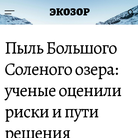
Перейти
ЭКОЗОР
к
Меню
Пои
содержимому
Пыль Большого
Соленого озера:
ученые оценили
риски и пути
решения