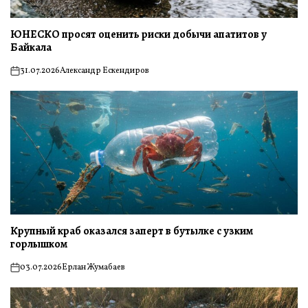
ЮНЕСКО просят оценить риски добычи апатитов у
Байкала
31.07.2026
Александр Ескендиров
on
Крупный краб оказался заперт в бутылке с узким
горлышком
03.07.2026
Ерлан Жумабаев
on