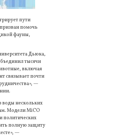
трирует пути
 призван помочь
дикой фауны,
ниверситета Дьюка,
 объединил тысячи
животные, включая
нт связывает почти
рудничества», —
ении.
з воды нескольких
зам. Модели MiCO
ки политических
чить полную защиту
есте», —