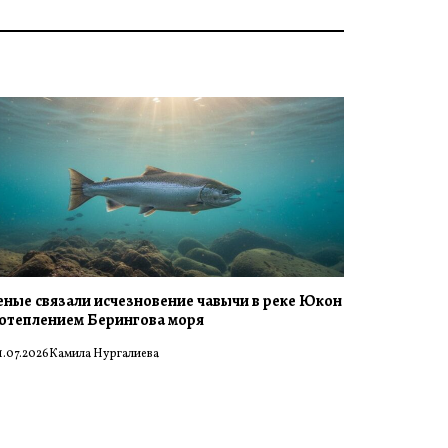
еные связали исчезновение чавычи в реке Юкон
потеплением Берингова моря
1.07.2026
Камила Нургалиева