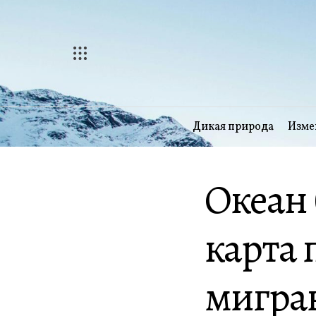
Перейти
к
содержимому
Дикая природа
Изме
Океан 
карта 
мигра