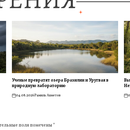
Ученые превратят озера Бразилии и Уругвая в
Вы
природную лабораторию
Не
04.08.2026
Рамиль Ахметов
0
on
on
тельные поля помечены
*