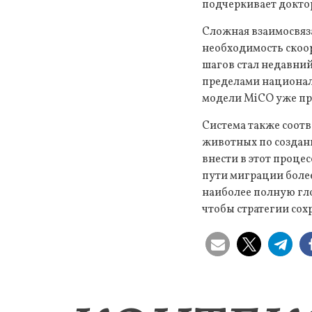
подчеркивает докто
Сложная взаимосвяза
необходимость скоо
шагов стал недавний
пределами национал
модели MiCO уже пр
Система также соот
животных по создан
внести в этот проце
пути миграции более
наиболее полную гл
чтобы стратегии со