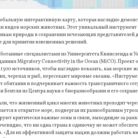
лобальную интерактивную карту, которая наглядно демонс
ни видов морских животных. Этот уникальный инструмент
икам природы в сохранении исчезающих представителей 
е для принятия взвешенных решений.
аботанные специалистами из Университета Квинсленда и У
данных Migratory Connectivity in the Ocean (MiCO). Проект
м 1300 источников, чтобы наглядно показать, как морские 
х, черепах и рыб, пересекают мировые океаны. «Инструме
т обитания и подчеркивает важность трансграничного сот
и Бентли из Центра науки о биоразнообразии и его сохран
али, что жизненный цикл многих животных проходит чере
рается в открытое море, подвергая их разнообразным угро
руют критически важные зоны и связи, выходящие за рам
очевидно, что ни одна страна в одиночку не может обеспе
 «Для их эффективной защиты нации должны работать вм