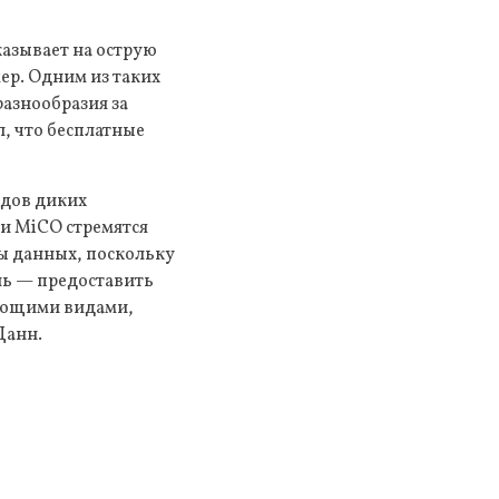
казывает на острую
р. Одним из таких
азнообразия за
, что бесплатные
идов диких
и MiCO стремятся
зы данных, поскольку
ль — предоставить
ующими видами,
Данн.