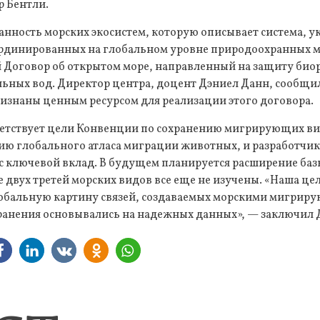
р Бентли.
нность морских экосистем, которую описывает система, у
рдинированных на глобальном уровне природоохранных ме
 Договор об открытом море, направленный на защиту биор
ьных вод. Директор центра, доцент Дэниел Данн, сообщил
изнаны ценным ресурсом для реализации этого договора.
ветствует цели Конвенции по сохранению мигрирующих в
ию глобального атласа миграции животных, и разработчик
сс ключевой вклад. В будущем планируется расширение ба
 двух третей морских видов все еще не изучены. «Наша це
обальную картину связей, создаваемых морскими мигрир
хранения основывались на надежных данных», — заключил 