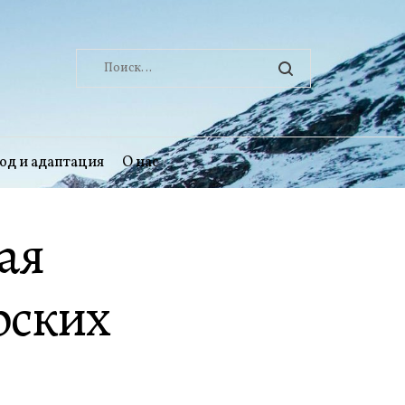
Найти:
од и адаптация
О нас
ая
рских