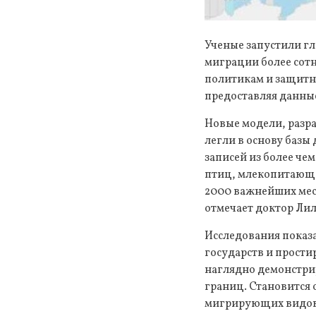
Ученые запустили г
миграции более сот
политикам и защитн
предоставляя данны
Новые модели, разр
легли в основу базы 
записей из более че
птиц, млекопитающи
2000 важнейших мес
отмечает доктор Лил
Исследования показ
государств и прости
наглядно демонстри
границ. Становится 
мигрирующих видов.