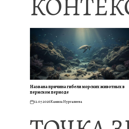
КОНТЕК
Названа причина гибели морских животных в
пермском периоде
12.07.2026
Камила Нургалиева
on
ТОЧКА 