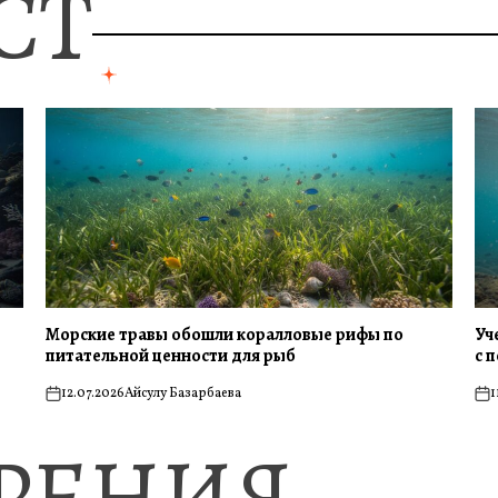
СТ
Морские травы обошли коралловые рифы по
Уч
питательной ценности для рыб
с 
12.07.2026
Айсулу Базарбаева
1
on
on
ЗРЕНИЯ