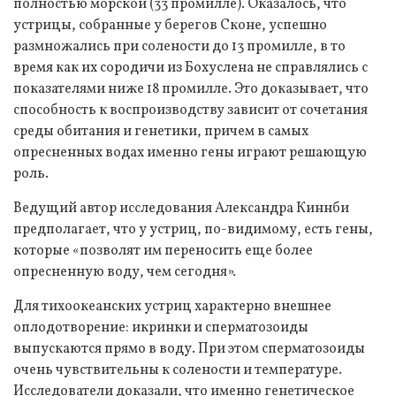
полностью морской (33 промилле). Оказалось, что
устрицы, собранные у берегов Сконе, успешно
размножались при солености до 13 промилле, в то
время как их сородичи из Бохуслена не справлялись с
показателями ниже 18 промилле. Это доказывает, что
способность к воспроизводству зависит от сочетания
среды обитания и генетики, причем в самых
опресненных водах именно гены играют решающую
роль.
Ведущий автор исследования Александра Киннби
предполагает, что у устриц, по-видимому, есть гены,
которые «позволят им переносить еще более
опресненную воду, чем сегодня».
Для тихоокеанских устриц характерно внешнее
оплодотворение: икринки и сперматозоиды
выпускаются прямо в воду. При этом сперматозоиды
очень чувствительны к солености и температуре.
Исследователи доказали, что именно генетическое