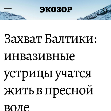
Перейти
ЭКОЗОР
к
Меню
Пои
содержимому
Захват Балтики:
инвазивные
устрицы учатся
жить в пресной
воде