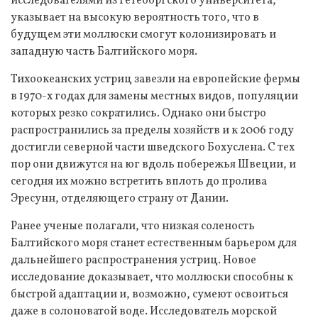
исследователями из Гётеборгского университета,
указывает на высокую вероятность того, что в
будущем эти моллюски смогут колонизировать и
западную часть Балтийского моря.
Тихоокеанских устриц завезли на европейские фермы
в 1970-х годах для замены местных видов, популяции
которых резко сократились. Однако они быстро
распространились за пределы хозяйств и к 2006 году
достигли северной части шведского Бохуслена. С тех
пор они движутся на юг вдоль побережья Швеции, и
сегодня их можно встретить вплоть до пролива
Эресунн, отделяющего страну от Дании.
Ранее ученые полагали, что низкая соленость
Балтийского моря станет естественным барьером для
дальнейшего распространения устриц. Новое
исследование доказывает, что моллюски способны к
быстрой адаптации и, возможно, сумеют освоиться
даже в солоноватой воде. Исследователь морской