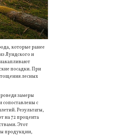
ода, которые ранее
из Лундского и
 накапливают
ские посадки. При
истощения лесных
проведя замеры
и сопоставлены с
летий. Результаты,
т на 72 процента
ствами. Этот
ны продукции,