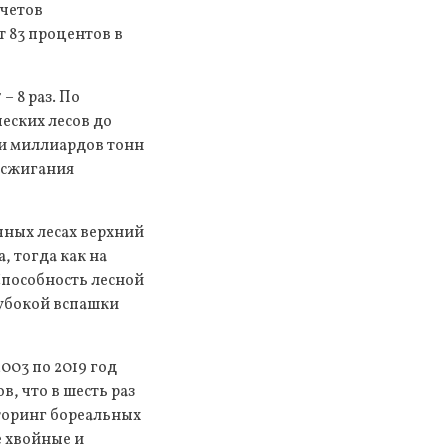
счетов
т 83 процентов в
 8 раз. По
еских лесов до
ми миллиардов тонн
 сжигания
чных лесах верхний
, тогда как на
Способность лесной
лубокой вспашки
003 по 2019 год
, что в шесть раз
торинг бореальных
е хвойные и