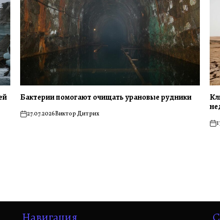
ей
Бактерии помогают очищать урановые рудники
Кл
не
27.07.2026
Виктор Дитрих
on
1
on
Навигация
С