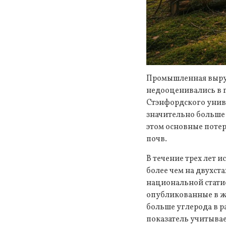
Промышленная выруб
недооценивались в 
Стэнфордского униве
значительно больше
этом основные потер
почв.
В течение трех лет 
более чем на двухст
национальной статис
опубликованные в жу
больше углерода в р
показатель учитывае