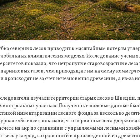
ка северных лесов приводит к масштабным потерям углер
глобальных климатических моделях. Исследование ученых 
рситетов показало, что нетронутые старовозрастные леса
 парниковых газов, чем приходящие им на смену коммерче
и происходят не за счет исчезновения древесины, а из-за 
исследователи изучали территории старых лесов в Швеции, 
ах контрольных участках. Полученные полевые данные был
тикой инвентаризации лесного фонда за несколько десяти
рнале «Science», показали, что первичные леса удерживаю
асчете на акр по сравнению с управляемыми лесными хозяй
т весь углерод, сохраненный в произведенной из древеси