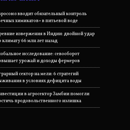
вросоюз вводит обязательный контроль
вечных химикатов» в питьевой воде
ревние извержения в Индии: двойной удар
о климату 66 млн лет назад
лобальное исследование: севооборот
овышает урожай и доходы фермеров
грарный сектор на мели: 6 стратегий
ыживания в условиях дефицита воды
нвестиции в агросектор Замбии помогли
остичь продовольственного излишка