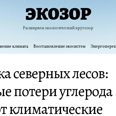
ЭКОЗОР
Расширяем экологический кругозор
нение климата
Восстановление экосистем
Энергоперех
а северных лесов:
е потери углерода
т климатические