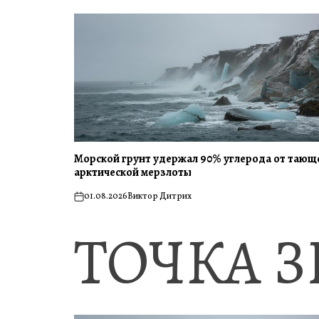
Морской грунт удержал 90% углерода от тающ
арктической мерзлоты
01.08.2026
Виктор Дитрих
on
ТОЧКА 