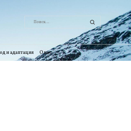
Найти:
од и адаптация
О нас