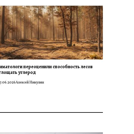
иматологи переоценили способность лесов
глощать углерод
7.06.2026
Алексей Никулин