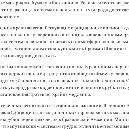
е материалы, бумагу и биотопливо. Если исключить из ра
сину, разница в объемах накопленного углерода достигае
косистем.
ения превышают действующие официальные оценки в 2,7 –
восстановление углеродного потенциала шведских коммерч
 экосистем позволило бы изъять из атмосферы около вось
тот объем сопоставим с совокупными выбросами Швеции от
 за последние двести лет.
нс был обнаружен в состоянии почвы. В равнинных перви
а содержит около 64 процентов от общего объема углерода
дится 30 процентов, а на валежник – около 6 процентов. 
ать углерод резко падает после интенсивной вырубки и г
осстановления протекает крайне медленно.
северных лесов остаются стабильно высокими. В период с 2
яла 1,4 процента незащищенных старовозрастных массивов
 вырубки первичных лесов в бразильской Амазонии. Мони
, что спутниковым системам трудно отличить естественны