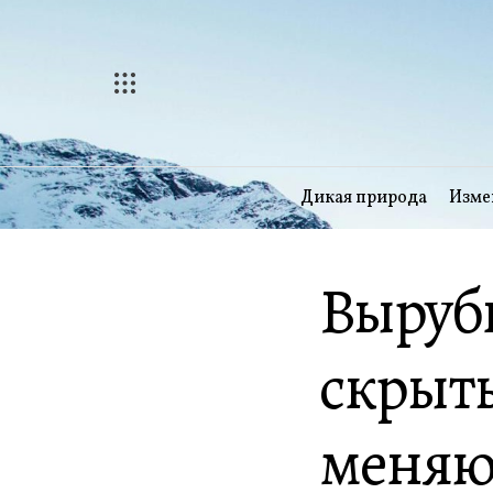
Перейти
к
содержимому
Дикая природа
Изме
Вырубк
скрыты
меняю