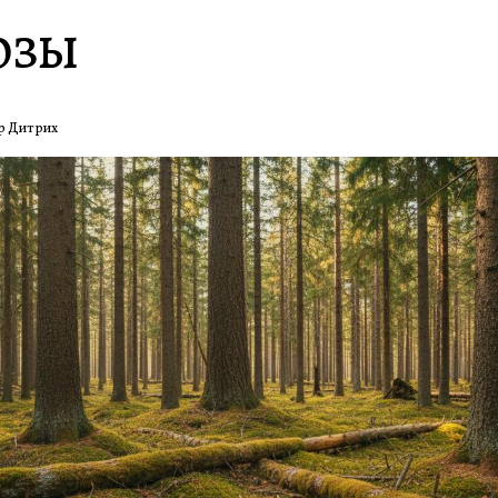
озы
р Дитрих