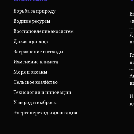
Борьба за природу
Е
Водные ресурсы
«
Восстановление экосистем
Д
Дикая природа
п
Загрязнение и отходы
Г
Изменение климата
п
Моря и океаны
А
Сельское хозяйство
в
Технологии и инновации
И
Углерод и выбросы
д
Энергопереход и адаптация