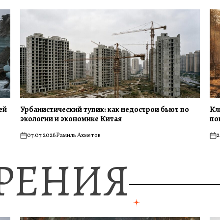
ей
Урбанистический тупик: как недострои бьют по
Кл
экологии и экономике Китая
по
07.07.2026
Рамиль Ахметов
2
on
on
ЗРЕНИЯ