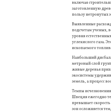
включая строительны
заготовленную древе
пользу нетронутых э
Выявленные расхожд
подсчетам ученых, 
уровня естественных
углекислого газа. Э
ископаемого топлива
Наибольший дисбала
метровый слой грунт
живые деревья прихо
экосистемы удержив
земель, а процесс в
Темпы исчезновения 
Швеция ежегодно тер
превышает скорость
зон осложняется тем