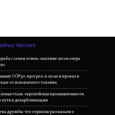
ейчас читают
орьба с огнем огнем: спасение лесов озера
ахо
аммит COP30: прогресс в лесах и провал в
тказе от ископаемого топлива
еленая сталь: европейская промышленность
а пути к декарбонизации
ена дружбы: что гориллы рассказали о