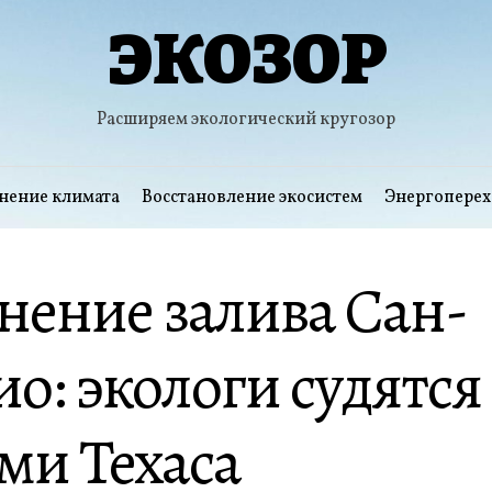
ЭКОЗОР
Расширяем экологический кругозор
нение климата
Восстановление экосистем
Энергоперех
нение залива Сан-
о: экологи судятся 
ми Техаса