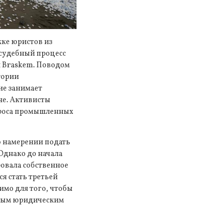
жке юристов из
в судебный процесс
и Braskem. Поводом
тории
ие занимает
не. Активисты
броса промышленных
 намерении подать
Однако до начала
ровала собственное
я стать третьей
имо для того, чтобы
ьным юридическим