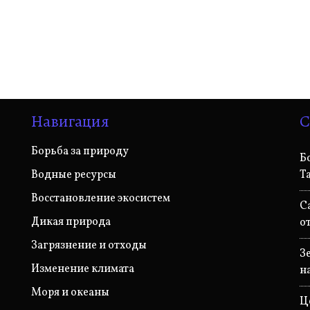
Навигация
С
Борьба за природу
Б
Водные ресурсы
Т
Восстановление экосистем
С
Дикая природа
о
Загрязнение и отходы
З
Изменение климата
н
Моря и океаны
Ц