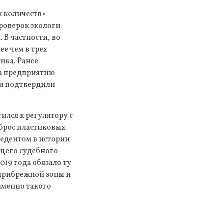
х количеств»
проверок экологи
В частности, во
е чем в трех
ика. Ранее
ла предприятию
ии подтвердили
лся к регулятору с
сброс пластиковых
цедентом в истории
ущего судебного
019 года обязало ту
прибрежной зоны и
именно такого