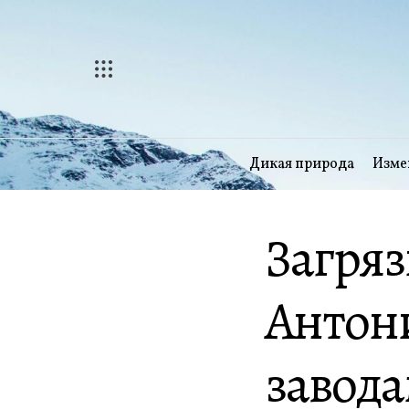
Перейти
к
содержимому
Дикая природа
Изме
Загряз
Антони
завода