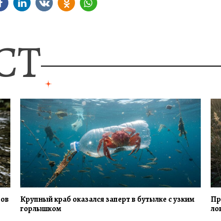
СТ
тов
Крупный краб оказался заперт в бутылке с узким
Пр
горлышком
ло