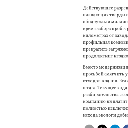
Действующее разреш
плавающих твердых ч
обнаружили миллион
время забора проб в
километрах от заво
профильная комисси
прекратить загрязн
продолжение незако
Вместо модернизации
просьбой смягчить у
отходов в залив. Ес
штата. Текущее ход
разбирательства с с
компанию выплатит
полностью исключит
исхода экологи доби