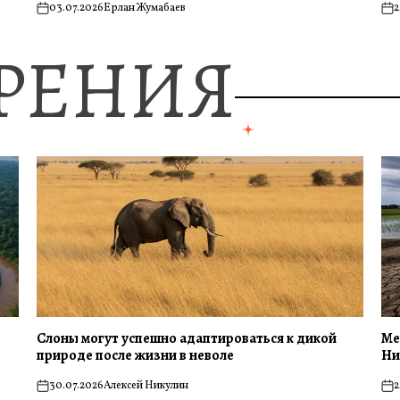
03.07.2026
Ерлан Жумабаев
2
on
on
ЗРЕНИЯ
Слоны могут успешно адаптироваться к дикой
Ме
природе после жизни в неволе
Ни
30.07.2026
Алексей Никулин
2
on
on