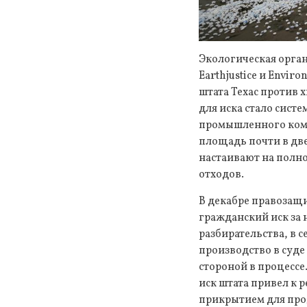
Экологическая орган
Earthjustice и Envir
штата Техас против 
для иска стало сист
промышленного комп
площадь почти в две
настаивают на полн
отходов.
В декабре правозащ
гражданский иск за 
разбирательства, в 
производство в суде
стороной в процессе
иск штата привел к 
прикрытием для про