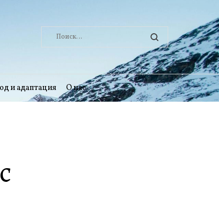
Найти:
од и адаптация
О нас
с