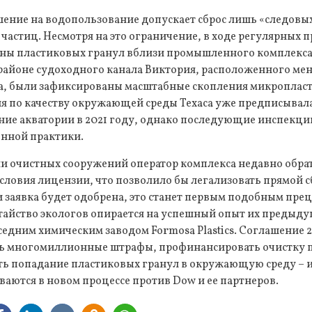
ение на водопользование допускает сброс лишь «следовы
астиц. Несмотря на это ограничение, в ходе регулярных 
ы пластиковых гранул вблизи промышленного комплекса. 
 районе судоходного канала Виктория, расположенного мене
да, были зафиксированы масштабные скопления микропласт
я по качеству окружающей среды Техаса уже предписыва
ение акватории в 2021 году, однако последующие инспекц
нной практики.
 очистных сооружений оператор комплекса недавно обрати
словия лицензии, что позволило бы легализовать прямой 
ли заявка будет одобрена, это станет первым подобным пре
атайство экологов опирается на успешный опыт их предыд
оседним химическим заводом Formosa Plastics. Соглашение 2
ь многомиллионные штрафы, профинансировать очистку 
ь попадание пластиковых гранул в окружающую среду – 
ваются в новом процессе против Dow и ее партнеров.