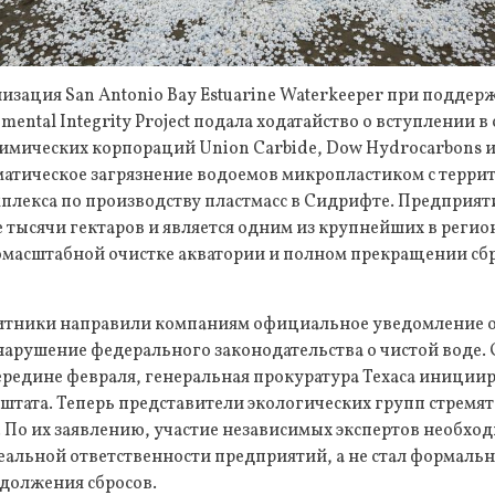
изация San Antonio Bay Estuarine Waterkeeper при поддер
onmental Integrity Project подала ходатайство о вступлении 
химических корпораций Union Carbide, Dow Hydrocarbons 
ематическое загрязнение водоемов микропластиком с терри
лекса по производству пластмасс в Сидрифте. Предприят
 тысячи гектаров и является одним из крупнейших в регио
омасштабной очистке акватории и полном прекращении с
итники направили компаниям официальное уведомление о
нарушение федерального законодательства о чистой воде. 
середине февраля, генеральная прокуратура Техаса иниции
 штата. Теперь представители экологических групп стремятс
. По их заявлению, участие независимых экспертов необход
реальной ответственности предприятий, а не стал формал
должения сбросов.