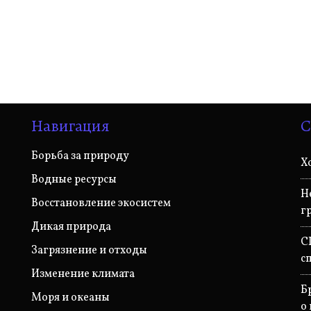
Навигация
С
Борьба за природу
Х
Водные ресурсы
Н
Восстановление экосистем
г
Дикая природа
С
Загрязнение и отходы
с
Изменение климата
Б
Моря и океаны
о