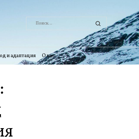
Найти:
од и адаптация
О нас
:
д
ия