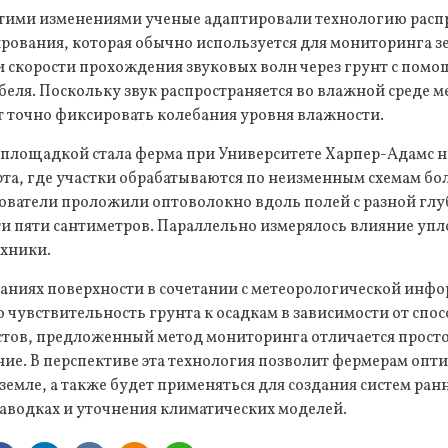
этими изменениями ученые адаптировали технологию рас
рования, которая обычно используется для мониторинга з
и скорости прохождения звуковых волн через грунт с пом
еля. Поскольку звук распространяется во влажной среде м
т точно фиксировать колебания уровня влажности.
площадкой стала ферма при Университете Харпер-Адамс н
а, где участки обрабатываются по неизменным схемам бол
ователи проложили оптоволокно вдоль полей с разной глу
и пяти сантиметров. Параллельно измерялось влияние упл
ехники.
баниях поверхности в сочетании с метеорологической инф
чувствительность грунта к осадкам в зависимости от спос
стов, предложенный метод мониторинга отличается прост
ние. В перспективе эта технология позволит фермерам опт
 земле, а также будет применяться для создания систем ран
аводках и уточнения климатических моделей.