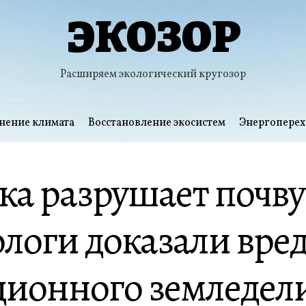
ЭКОЗОР
Расширяем экологический кругозор
нение климата
Восстановление экосистем
Энергоперех
а разрушает почву
логи доказали вре
ционного земледел