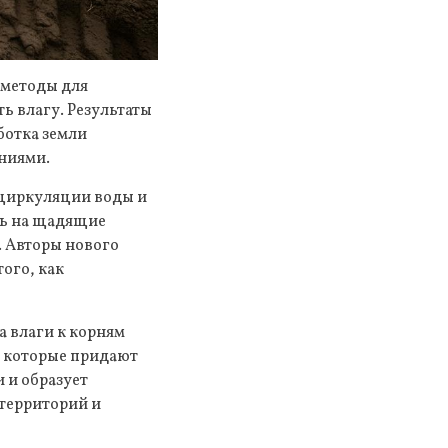
 методы для
ь влагу. Результаты
ботка земли
ениями.
 циркуляции воды и
ть на щадящие
. Авторы нового
ого, как
а влаги к корням
, которые придают
и и образует
 территорий и