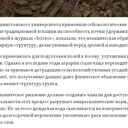
ашингтонского университета применили сейсмологические
ия традиционной вспашки на способность почвы удерживат
ной в журнале «Science», показали, что механическая обра
ярную структуру, делая уязвимой перед эрозией и наводн
и применялась для подготовки полей к посеву, улучшения
в. Однако в последние годы аграрии стали чаще переходи
из-за признаков деградации сельскохозяйственных угодий
ют, что полученные данные дают физическое объяснение т
 меняет структуру грунта.
ханическое рыхление должно создавать каналы для доступ
тельности этот процесс разрушает микроскопические поры
и». Из-за этого дождевая вода скапливается на поверхност
 в долгосрочной перспективе увеличивает риск затопления
о слоя.