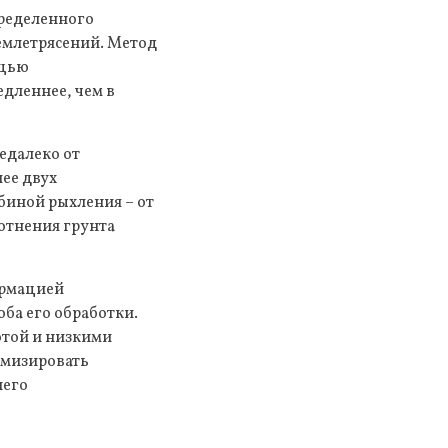
пределенного
емлетрясений. Метод
ощью
едленнее, чем в
едалеко от
ее двух
биной рыхления – от
отнения грунта
ормацией
оба его обработки.
отой и низкими
имизировать
него