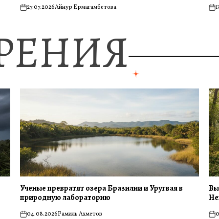
27.07.2026
Айнур Ермагамбетова
1
on
on
ЗРЕНИЯ
Ученые превратят озера Бразилии и Уругвая в
Вы
природную лабораторию
Не
04.08.2026
Рамиль Ахметов
0
on
on