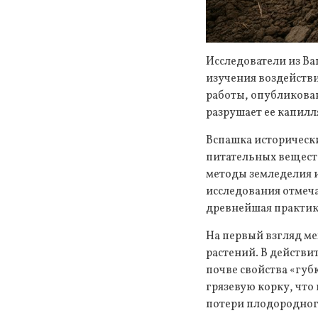
Исследователи из В
изучения воздейств
работы, опубликован
разрушает ее капилл
Вспашка историческ
питательных вещест
методы земледелия 
исследования отмеча
древнейшая практика
На первый взгляд ме
растений. В действи
почве свойства «губк
грязевую корку, что
потери плодородног