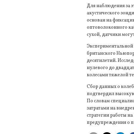
Для наблюдения за 
акустического зонди
основан на фиксаци
оптоволоконного каб
сухой, датчики могу
Экспериментальной 
британского Ньюпорт
десятилетий. Исслед
нулевого до двадцат
колесами тяжелой т
Сбор данных о коле
подтвердил высокую 
По словам специали
затратами на внедре
стратегии работы на
предупреждения о п