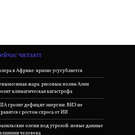
ейчас читают
олера в Африке: кризис усугубляется
евыносимая жара: рисовым полям Азии
розит климатическая катастрофа
ША грозит дефицит энергии: ВИЭ не
правятся с ростом спроса от ИИ
разильские олени под угрозой: новые данные
 влиянии человека