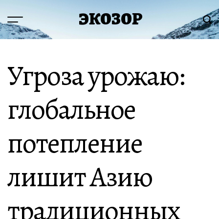
Перейти
ЭКОЗОР
к
Меню
Пои
содержимому
Угроза урожаю:
глобальное
потепление
лишит Азию
традиционных