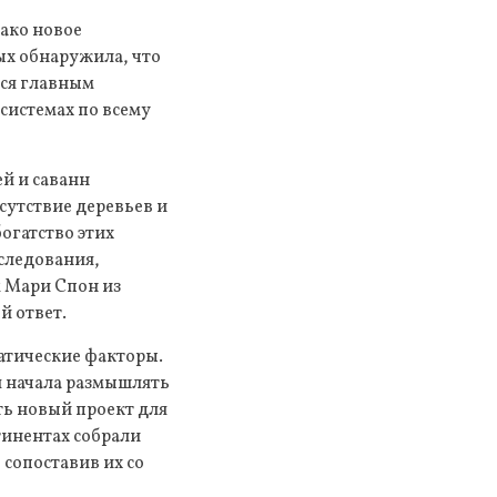
нако новое
ых обнаружила, что
тся главным
системах по всему
ей и саванн
сутствие деревьев и
огатство этих
сследования,
 Мари Спон из
й ответ.
атические факторы.
я начала размышлять
ть новый проект для
тинентах собрали
 сопоставив их со