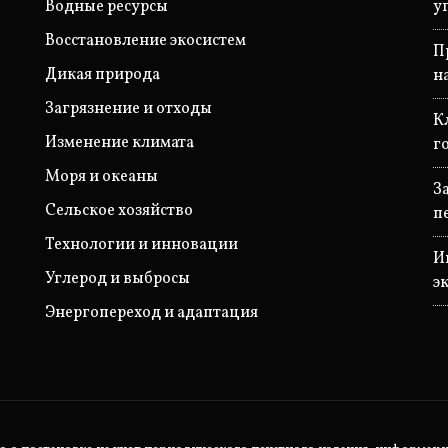
Водные ресурсы
у
Восстановление экосистем
П
Дикая природа
н
Загрязнение и отходы
К
Изменение климата
г
Моря и океаны
З
Сельское хозяйство
п
Технологии и инновации
И
Углерод и выбросы
э
Энергопереход и адаптация