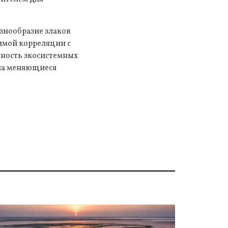
азнообразие злаков
чимой корреляции с
жность экосистемных
 на меняющиеся