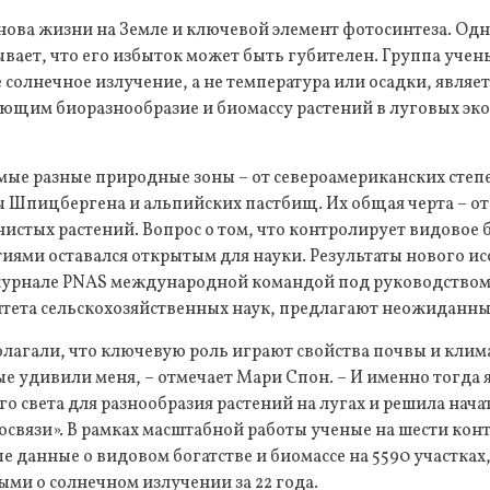
нова жизни на Земле и ключевой элемент фотосинтеза. Од
вает, что его избыток может быть губителен. Группа учен
солнечное излучение, а не температура или осадки, являе
ющим биоразнообразие и биомассу растений в луговых эко
амые разные природные зоны – от североамериканских степ
 Шпицбергена и альпийских пастбищ. Их общая черта – от
истых растений. Вопрос о том, что контролирует видовое б
тиями оставался открытым для науки. Результаты нового и
урнале PNAS международной командой под руководством
тета сельскохозяйственных наук, предлагают неожиданны
лагали, что ключевую роль играют свойства почвы и клим
 удивили меня, – отмечает Мари Спон. – И именно тогда 
го света для разнообразия растений на лугах и решила нача
освязи». В рамках масштабной работы ученые на шести кон
 данные о видовом богатстве и биомассе на 5590 участках,
ми о солнечном излучении за 22 года.