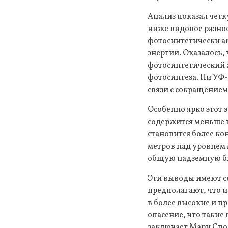
Анализ показал четк
ниже видовое разноо
фотосинтетически ак
энергии. Оказалось,
фотосинтетический а
фотосинтеза. Ни УФ-
связи с сокращением
Особенно ярко этот 
содержится меньше г
становится более ко
метров над уровнем 
общую надземную би
Эти выводы имеют се
предполагают, что 
в более высокие и п
опасение, что такие
заключает Мари Спо