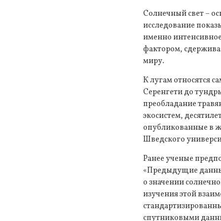
Солнечный свет – ос
исследование показы
именно интенсивное 
фактором, сдержива
миру.
К лугам относятся с
Серенгети до тундры
преобладание травян
экосистем, десятиле
опубликованные в ж
Шведского универси
Ранее ученые предпо
«Предыдущие данные
о значении солнечно
изучения этой взаим
стандартизированные
спутниковыми данны