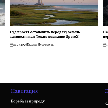
Суд просят остановить передачу земель
На
заповедника в Техасе компании SpaceX
пе
21.07.2026
Камила Нургалиева
1
on
on
Навигация
С
Борьба за природу
К