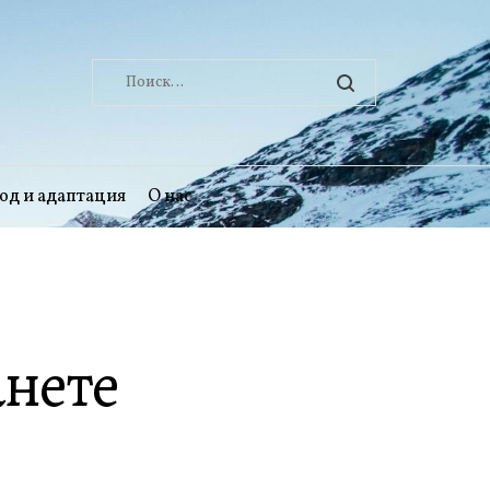
Найти:
од и адаптация
О нас
анете