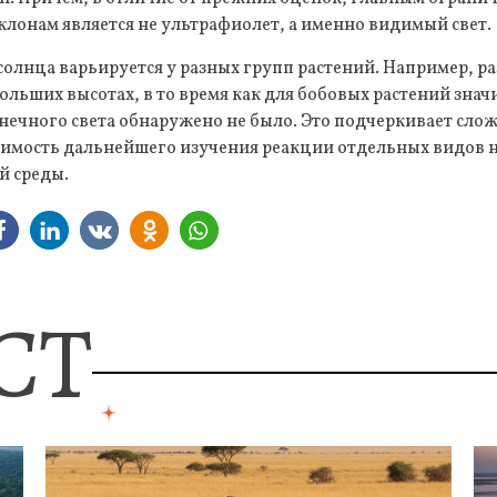
клонам является не ультрафиолет, а именно видимый свет.
солнца варьируется у разных групп растений. Например, р
больших высотах, в то время как для бобовых растений зна
нечного света обнаружено не было. Это подчеркивает сло
димость дальнейшего изучения реакции отдельных видов
й среды.
СТ