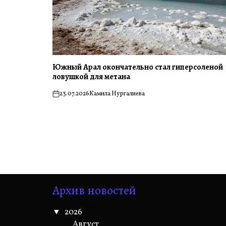
Южный Арал окончательно стал гиперсоленой
ловушкой для метана
23.07.2026
Камила Нургалиева
on
Архив новостей
2026
Август