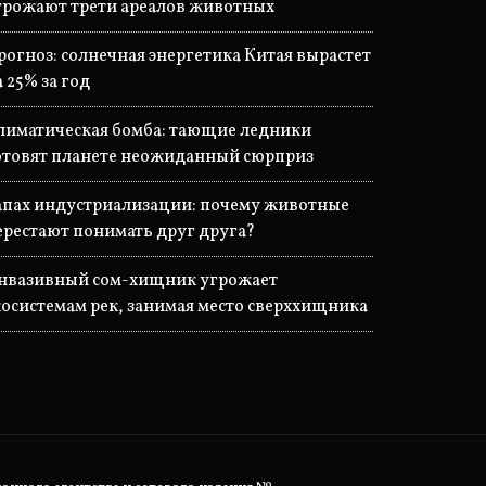
грожают трети ареалов животных
рогноз: солнечная энергетика Китая вырастет
а 25% за год
лиматическая бомба: тающие ледники
отовят планете неожиданный сюрприз
апах индустриализации: почему животные
ерестают понимать друг друга?
нвазивный сом-хищник угрожает
косистемам рек, занимая место сверххищника