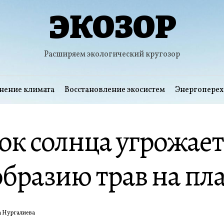
ЭКОЗОР
Расширяем экологический кругозор
нение климата
Восстановление экосистем
Энергоперех
к солнца угрожает
бразию трав на пл
 Нургалиева