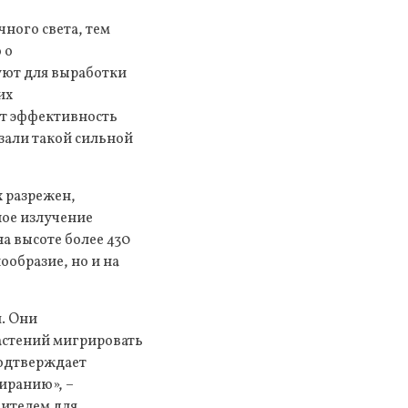
ного света, тем
 о
уют для выработки
их
ет эффективность
зали такой сильной
х разрежен,
ное излучение
а высоте более 430
ообразие, но и на
. Они
астений мигрировать
подтверждает
миранию», –
чителем для