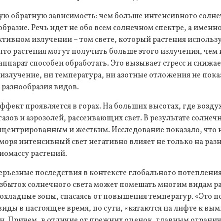
ую обратную зависимость: чем больше интенсивного солнеч
бразие. Речь идет не обо всем солнечном спектре, а именно
тивном излучении – том свете, который растения использ
 что растения могут получить больше этого излучения, чем 
ппарат способен обработать. Это вызывает стресс и снижа
излучение, ни температура, ни азотные отложения не пока
 разнообразия видов.
эффект проявляется в горах. На больших высотах, где возду
азов и аэрозолей, рассеивающих свет. В результате солнеч
нцентрированным и жестким. Исследование показало, что н
моря интенсивный свет негативно влияет не только на разн
омассу растений.
рьезные последствия в контексте глобального потепления
избыток солнечного света может помешать многим видам р
рохладные зоны, спасаясь от повышения температур. «Это 
 виды в настоящее время, по сути, «катаются на лифте к вы
н. Причем, в отличие от прежних оценок, главным ограни