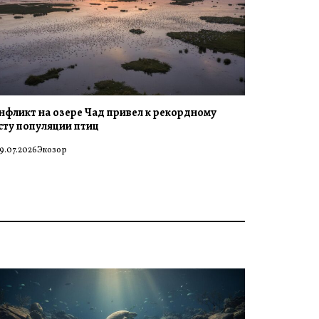
нфликт на озере Чад привел к рекордному
сту популяции птиц
9.07.2026
Экозор