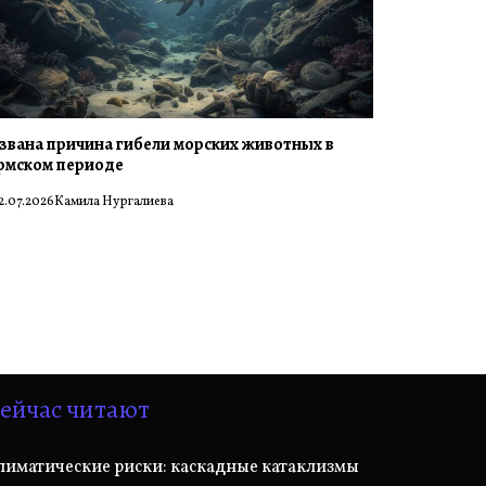
звана причина гибели морских животных в
рмском периоде
2.07.2026
Камила Нургалиева
ейчас читают
лиматические риски: каскадные катаклизмы