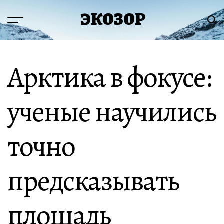
Перейти
ЭКОЗОР
к
Меню
Пои
содержимому
Арктика в фокусе:
ученые научились
точно
предсказывать
площадь