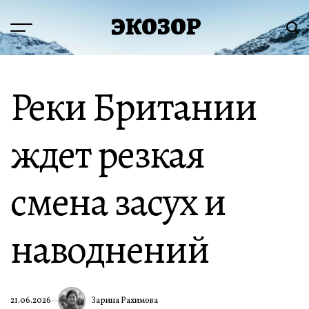
Перейти
ЭКОЗОР
к
Меню
Пои
содержимому
Реки Британии
ждет резкая
смена засух и
наводнений
Зарина Рахимова
21.06.2026