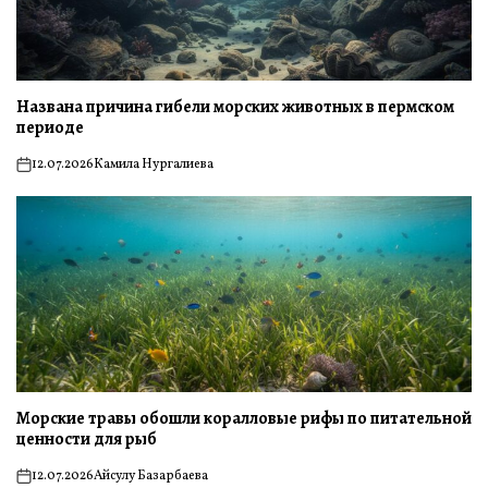
Названа причина гибели морских животных в пермском
периоде
12.07.2026
Камила Нургалиева
on
Морские травы обошли коралловые рифы по питательной
ценности для рыб
12.07.2026
Айсулу Базарбаева
on