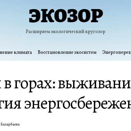
ЭКОЗОР
Расширяем экологический кругозор
нение климата
Восстановление экосистем
Энергоперех
в горах: выживани
гия энергосбереже
 Базарбаева