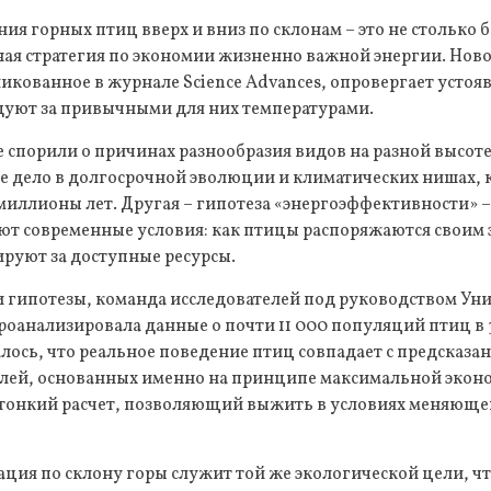
я горных птиц вверх и вниз по склонам – это не столько б
ная стратегия по экономии жизненно важной энергии. Нов
икованное в журнале Science Advances, опровергает устоя
едуют за привычными для них температурами.
 спорили о причинах разнообразия видов на разной высоте
все дело в долгосрочной эволюции и климатических нишах,
иллионы лет. Другая – гипотеза «энергоэффективности» –
ют современные условия: как птицы распоряжаются своим
руют за доступные ресурсы.
и гипотезы, команда исследователей под руководством Ун
оанализировала данные о почти 11 000 популяций птиц в 
алось, что реальное поведение птиц совпадает с предсказа
ей, основанных именно на принципе максимальной эконо
 тонкий расчет, позволяющий выжить в условиях меняюще
ция по склону горы служит той же экологической цели, чт