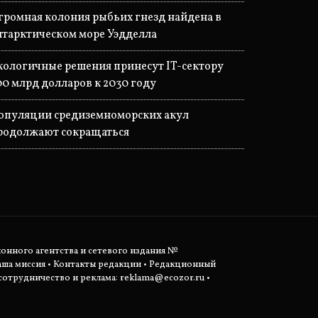
громная колония рыбьих гнезд найдена в
нтарктическом море Уэдделла
кологичные решения принесут IT-сектору
00 млрд долларов к 2030 году
опуляции средиземноморских акул
родолжают сокращаться
ионного агентства и сетевого издания №
аша миссия
•
Контакты редакции
•
Редакционный
отрудничество и реклама:
reklama@ecozor.ru
•