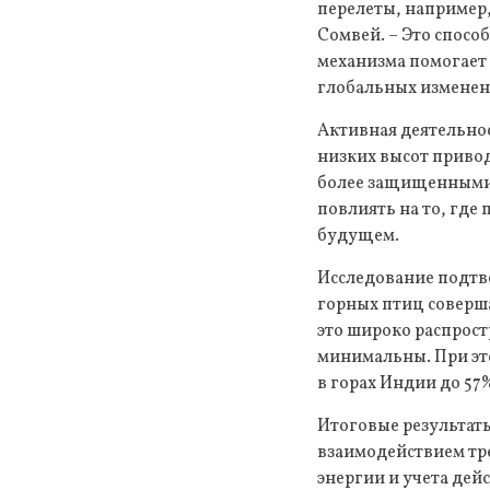
перелеты, например,
Сомвей. – Это спосо
механизма помогает 
глобальных изменен
Активная деятельнос
низких высот привод
более защищенными 
повлиять на то, где
будущем.
Исследование подтве
горных птиц соверша
это широко распрост
минимальны. При это
в горах Индии до 57
Итоговые результаты
взаимодействием тр
энергии и учета де