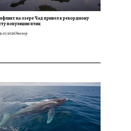
нфликт на озере Чад привел к рекордному
сту популяции птиц
9.07.2026
Экозор