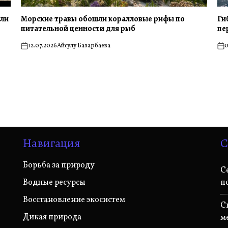
или
Морские травы обошли коралловые рифы по
Ги
питательной ценности для рыб
пе
12.07.2026
Айсулу Базарбаева
0
on
on
Навигация
С
Борьба за природу
С
Водные ресурсы
п
Восстановление экосистем
С
Дикая природа
м