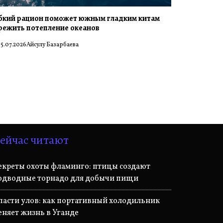
бкий рацион поможет южным гладким китам
режить потепление океанов
5.07.2026
Айсулу Базарбаева
ейчас читают
екреты охоты фламинго: птицы создают
одводные торнадо для добычи пищи
пасти улов: как портативный холодильник
еняет жизнь в Уганде