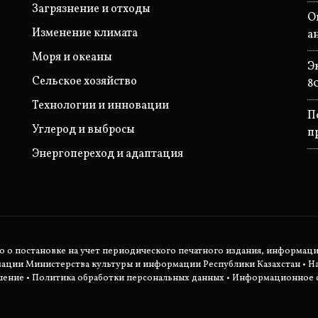
Загрязнение и отходы
О
Изменение климата
а
Моря и океаны
Э
Сельское хозяйство
8
Технологии и инновации
П
Углерод и выбросы
п
Энергопереход и адаптация
во о постановке на учет периодического печатного издания, информац
мации Министерства культуры и информации Республики Казахстан •
Н
шение
•
Политика обработки персональных данных
• Информационное с