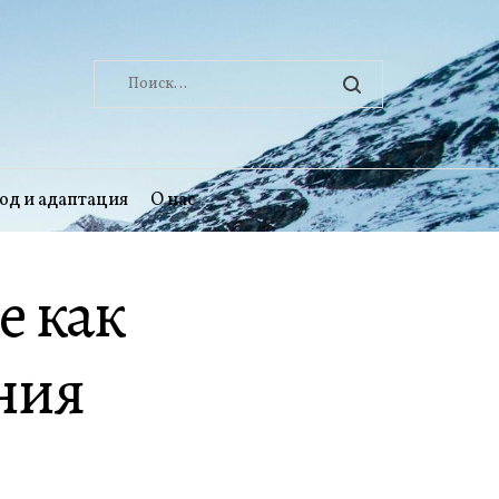
Найти:
од и адаптация
О нас
е как
ния