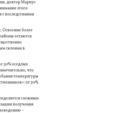
ния, доктор Мариус
онимание этого
я с последствиями
. Освоение более
 районы остаются
существенно
ным склонам в
ее 30% оседлых
римечательно, что
лебания температуры
ственников»: от 20%
пределяется сложным
изации получения
 поведению –