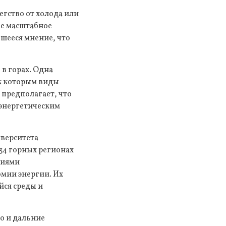
егство от холода или
ое масштабное
вшееся мнение, что
 в горах. Одна
 к которым виды
 предполагает, что
 энергетическим
иверситета
34 горных регионах
ниями
мии энергии. Их
йся среды и
о и дальние