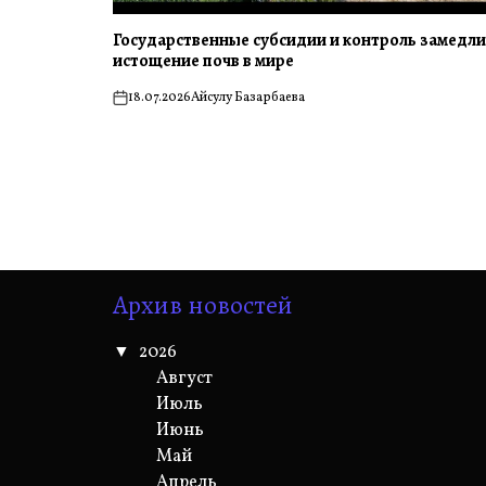
Государственные субсидии и контроль замедл
истощение почв в мире
18.07.2026
Айсулу Базарбаева
on
Архив новостей
2026
Август
Июль
Июнь
Май
Апрель