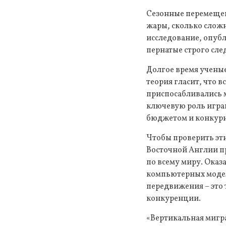
Сезонные перемещени
жары, сколько слож
исследование, опубл
пернатые строго сл
Долгое время ученые
теория гласит, что 
приспосабливались м
ключевую роль игра
бюджетом и конкури
Чтобы проверить эт
Восточной Англии пр
по всему миру. Оказ
компьютерных модел
передвижения – это
конкуренции.
«Вертикальная мигра