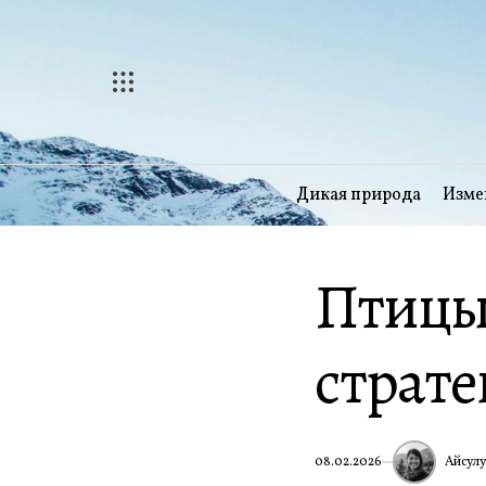
Перейти
к
содержимому
Дикая природа
Изме
Птицы 
страте
Айсулу
08.02.2026