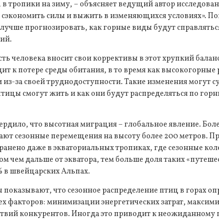
 в тропики на зиму, – объясняет ведущий автор исследова
б сэкономить силы и выжить в изменяющихся условиях». П
лучше прогнозировать, как горные виды будут справлятьс
ий.
ть человека вносит свои коррективы в этот хрупкий баланс
ит к потере среды обитания, в то время как высокогорные
из-за своей труднодоступности. Такие изменения могут 
 птицы смогут жить и как они будут распределяться по гор
рдило, что высотная миграция – глобальное явление. Бол
ют сезонные перемещения на высоту более 200 метров. П
ранено даже в экваториальных тропиках, где сезонные ко
м чем дальше от экватора, тем больше доля таких «путеше
% в швейцарских Альпах.
 показывают, что сезонное распределение птиц в горах о
ех факторов: минимизации энергетических затрат, максим
йствий конкурентов. Иногда это приводит к неожиданному