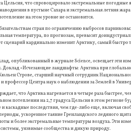
уса Цельсия, что спровоцировало экстремальные погодные я
наводнения в пустыне Сахара и экстремальная летняя жара 
отепление на этом уровне не остановится.
бязательствам стран по ограничению выбросов парниковых
альная температура, по прогнозам, превысит доиндустриал
тот сценарий кардинально изменит Арктику, самый быстро
ад, опубликованный в журнале Science, освещает эти изм
. Доклад «Исчезающие ландшафты: Арктика при глобальн
 Жюльен Строве, старший научный сотрудник Национально
) и профессор Центра наук о наблюдении за Землей в Унив
ждает, что Арктика нагревается в четыре раза быстрее, че
ьном потеплении на 2,7 градуса Цельсия в этом регионе б
 и каскадные последствия, чем где-либо еще, включая сво
 периоды, ускоренное таяние Гренландского ледяного щит
оты и более экстремальные температуры воздуха. Эти изм
осистемы, уязвимые сообщества и дикую природу.