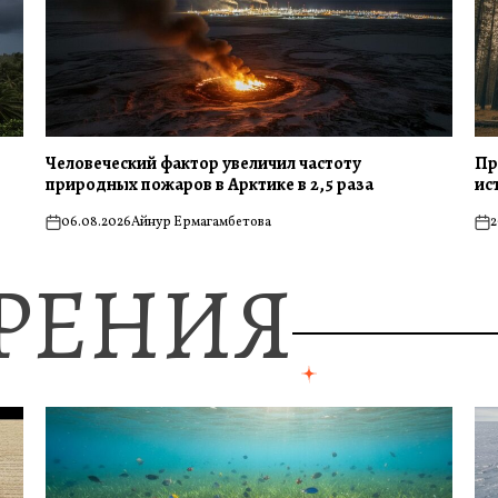
Человеческий фактор увеличил частоту
Пр
природных пожаров в Арктике в 2,5 раза
ис
06.08.2026
Айнур Ермагамбетова
2
on
on
ЗРЕНИЯ