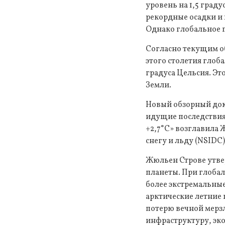
уровень на 1,5 град
рекордные осадки и 
Однако глобальное п
Согласно текущим о
этого столетия глоб
градуса Цельсия. Э
Земли.
Новый обзорный докл
идущие последствия
+2,7°C» возглавила
снегу и льду (NSIDC
Жюльен Строве утвер
планеты. При глобал
более экстремальные
арктические летние
потерю вечной мерзл
инфраструктуру, эк