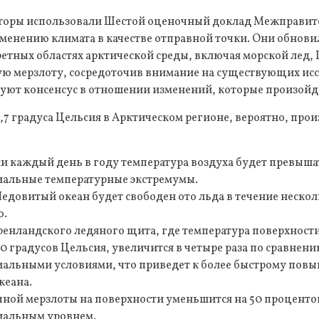
авторы использовали Шестой оценочный доклад Межправи
менению климата в качестве отправной точки. Они обнови
ретных областях арктической среды, включая морской лед,
ую мерзлоту, сосредоточив внимание на существующих ис
уют консенсус в отношении изменений, которые произойду
,7 градуса Цельсия в Арктическом регионе, вероятно, пр
и каждый день в году температура воздуха будет превыша
альные температурные экстремумы.
едовитый океан будет свободен ото льда в течение неско
о.
енландского ледяного щита, где температура поверхности
0 градусов Цельсия, увеличится в четыре раза по сравнени
альными условиями, что приведет к более быстрому пов
кеана.
чной мерзлоты на поверхности уменьшится на 50 проценто
иальным уровнем.