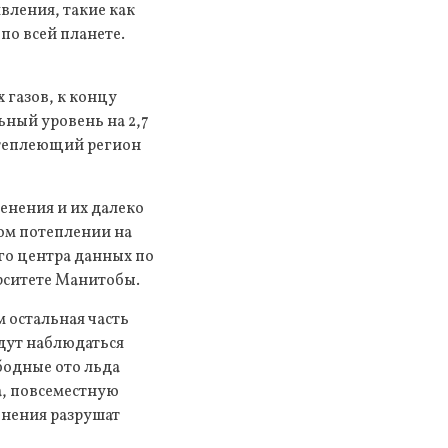
вления, такие как
по всей планете.
 газов, к концу
ьный уровень на 2,7
 теплеющий регион
енения и их далеко
ом потеплении на
го центра данных по
ерситете Манитобы.
м остальная часть
удут наблюдаться
бодные ото льда
а, повсеместную
енения разрушат