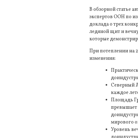
В обзорной статье 
экспертов ООН по из
доклада о трех конк
ледяной щит и вечн
которые демонстрир
При потеплении на 2
изменения:
Практическ
доиндустри
Северный Л
каждое лет
Площадь Гр
превышает 
доиндустри
мирового о
Уровень ве
доиндустр