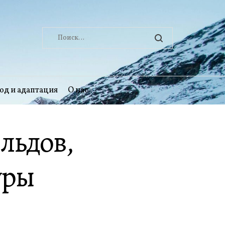
Найти:
од и адаптация
О нас
льдов,
уры