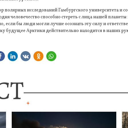
р полярных исследований Гамбургского университета и со
годня человечество способно стереть с лица нашей планет
о, если бы люди могли лучше осознать эту силу и ответстве
ьку будущее Арктики действительно находится в наших рук
СТ