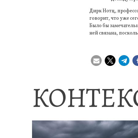
Дирк Нотц, профессо
говорит, что уже се
Было бы замечательн
ней связана, поскол
КОНТЕК