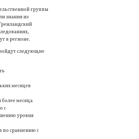
тельственной группы
ли знания из
 Гренландский
следованиях,
т в регионе.
оизойдут следующие
ть
льких месяцев
 более месяца
ю с
ышению уровня
в по сравнению с