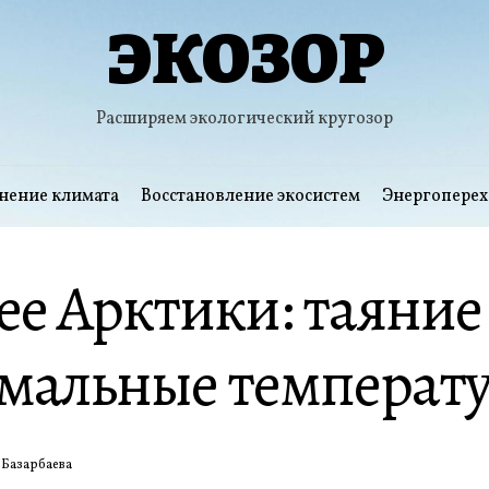
ЭКОЗОР
Расширяем экологический кругозор
нение климата
Восстановление экосистем
Энергоперех
е Арктики: таяние 
емальные температ
 Базарбаева