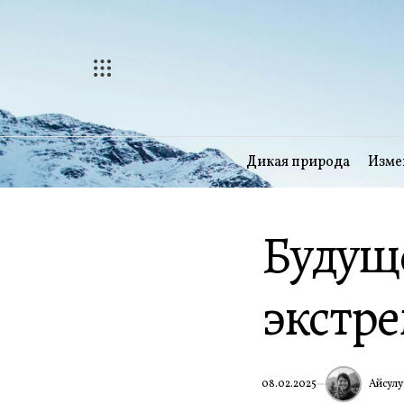
Перейти
к
содержимому
Дикая природа
Изме
Будуще
экстр
Айсулу
08.02.2025