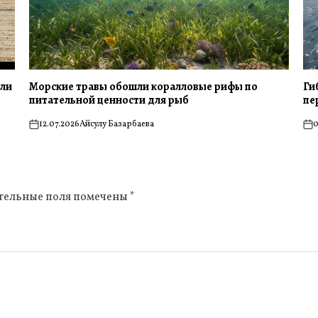
или
Морские травы обошли коралловые рифы по
Ги
питательной ценности для рыб
пе
12.07.2026
Айсулу Базарбаева
0
on
on
тельные поля помечены
*