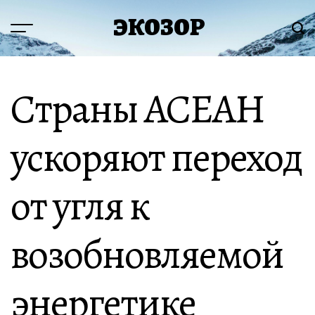
Перейти
ЭКОЗОР
к
Меню
Пои
содержимому
Страны АСЕАН
ускоряют переход
от угля к
возобновляемой
энергетике