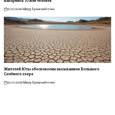
накормить 70 млн человек
27.07.2026
Айнур Ермагамбетова
on
Жителей Юты обеспокоены высыханием Большого
Солёного озера
22.07.2026
Айнур Ермагамбетова
on