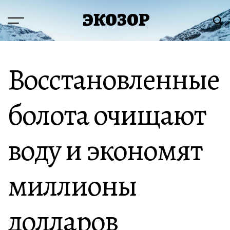
Перейти
ЭКОЗОР
к
Меню
Пои
содержимому
Восстановленные
болота очищают
воду и экономят
миллионы
долларов