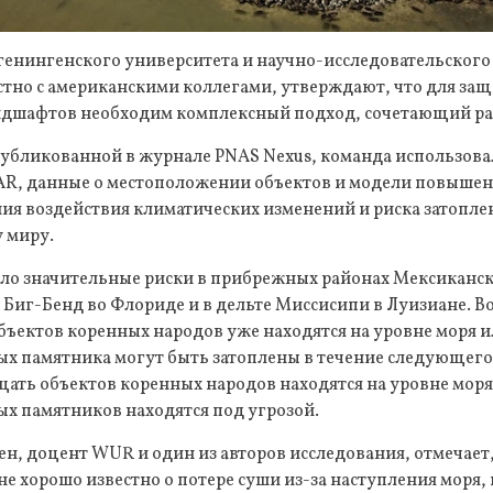
генингенского университета и научно-исследовательского
стно с американскими коллегами, утверждают, что для з
ндшафтов необходим комплексный подход, сочетающий ра
опубликованной в журнале PNAS Nexus, команда использов
AR, данные о местоположении объектов и модели повышен
ия воздействия климатических изменений и риска затопле
 миру.
ло значительные риски в прибрежных районах Мексиканск
е Биг-Бенд во Флориде и в дельте Миссисипи в Луизиане. 
ъектов коренных народов уже находятся на уровне моря ил
х памятника могут быть затоплены в течение следующего 
ть объектов коренных народов находятся на уровне моря 
х памятников находятся под угрозой.
н, доцент WUR и один из авторов исследования, отмечает,
 хорошо известно о потере суши из-за наступления моря, 