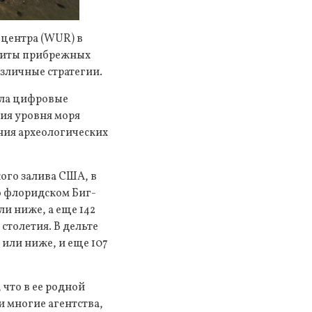
 центра (WUR) в
ащиты прибрежных
зличные стратегии.
ала цифровые
ия уровня моря
ния археологических
ого залива США, в
Во флоридском Биг-
и ниже, а еще 142
столетия. В дельте
или ниже, и еще 107
 что в ее родной
и многие агентства,