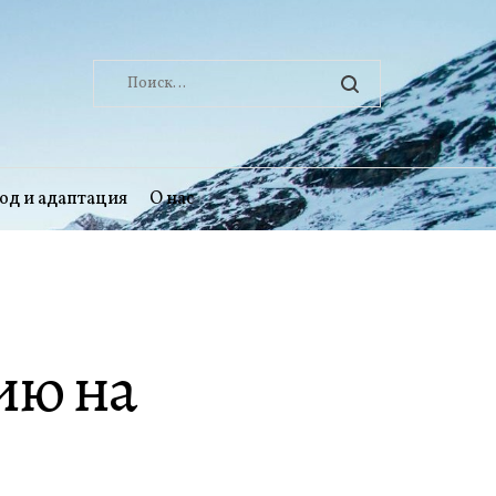
Найти:
од и адаптация
О нас
ию на