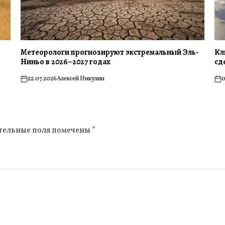
Метеорологи прогнозируют экстремальный Эль-
Кл
Ниньо в 2026–2027 годах
сд
22.07.2026
Алексей Никулин
0
on
on
тельные поля помечены
*