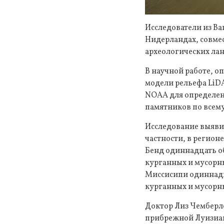
Исследователи из Ва
Нидерландах, совме
археологических ла
В научной работе, 
модели рельефа LiD
NOAA для определен
памятников по всему
Исследование выяви
частности, в регион
Бенд одиннадцать об
курганных и мусорны
Миссисипи одиннадца
курганных и мусорны
Доктор Лиз Чемберле
прибрежной Луизиане