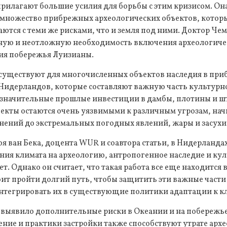
рилагают большие усилия для борьбы с этим кризисом. Она
 множество прибрежных археологических объектов, котор
аются с теми же рисками, что и земля под ними. Доктор Че
ную и неотложную необходимость включения археологичес
ия побережья Луизианы.
существуют для многочисленных объектов наследия в при
Нидерландов, которые составляют важную часть культурн
а значительные прошлые инвестиции в дамбы, плотины и 
ъекты остаются очень уязвимыми к различным угрозам, на
нений до экстремальных погодных явлений, жары и засухи
оя ван Бека, доцента WUR и соавтора статьи, в Нидерланда
ния климата на археологию, антропогенное наследие и к
т. Однако он считает, что такая работа все еще находится 
оит пройти долгий путь, чтобы защитить эти важные част
интегрировать их в существующие политики адаптации к к
 выявило дополнительные риски в Океании и на побережье
ние и практики застройки также способствуют утрате арх