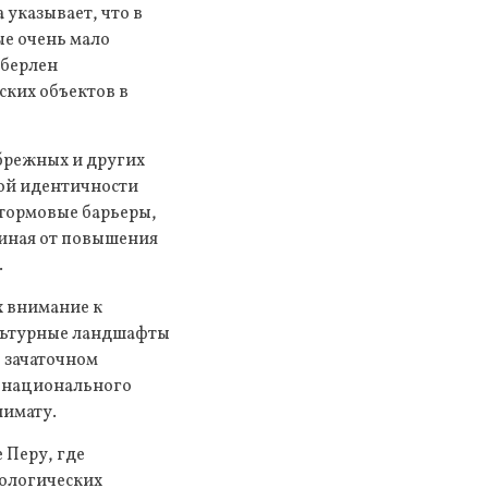
 указывает, что в
ые очень мало
мберлен
ких объектов в
брежных и других
ой идентичности
штормовые барьеры,
чиная от повышения
.
х внимание к
ультурные ландшафты
в зачаточном
и национального
лимату.
 Перу, где
еологических