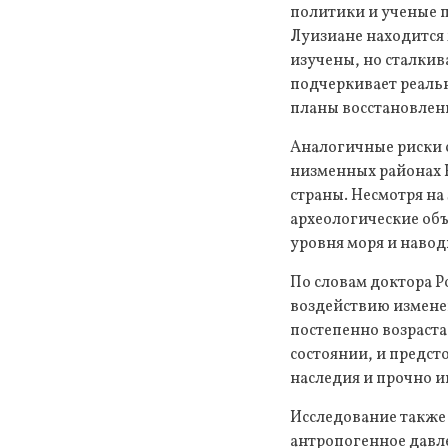
политики и ученые п
Луизиане находится
изучены, но сталкив
подчеркивает реаль
планы восстановлен
Аналогичные риски 
низменных районах 
страны. Несмотря н
археологические об
уровня моря и навод
По словам доктора Р
воздействию измене
постепенно возрастае
состоянии, и предст
наследия и прочно 
Исследование также
антропогенное давле