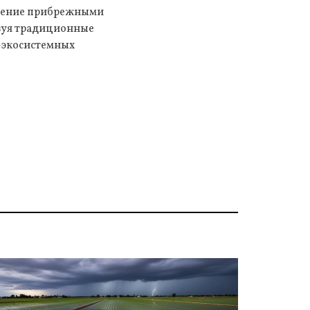
вление прибрежными
ьзуя традиционные
-экосистемных