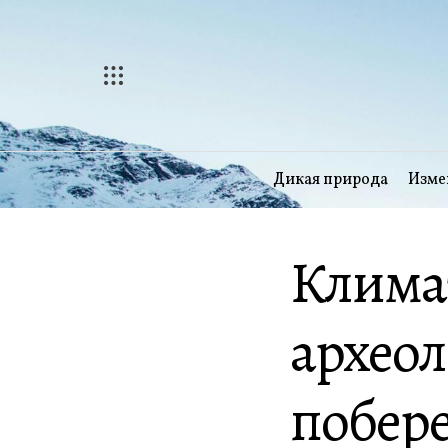
Перейти
к
содержимому
Дикая природа
Изме
Клима
археол
побер