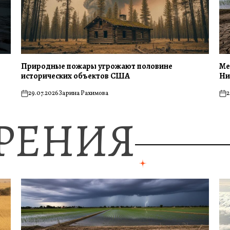
Природные пожары угрожают половине
Ме
исторических объектов США
Ни
29.07.2026
Зарина Рахимова
2
on
on
ЗРЕНИЯ