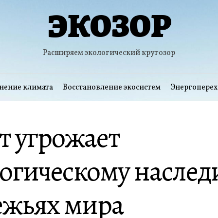
ЭКОЗОР
Расширяем экологический кругозор
нение климата
Восстановление экосистем
Энергоперех
т угрожает
огическому наслед
ежьях мира