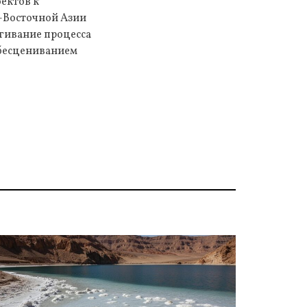
ектов к
-Восточной Азии
ягивание процесса
бесцениванием