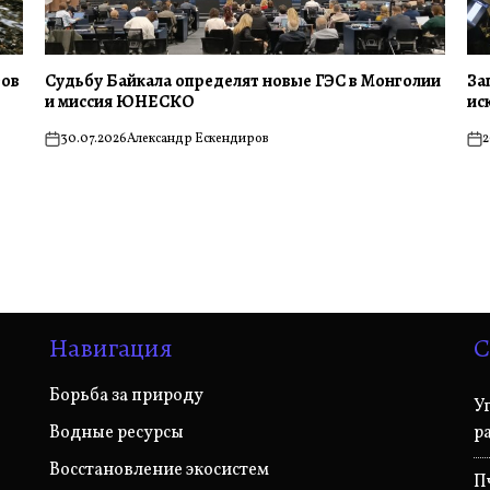
тов
Судьбу Байкала определят новые ГЭС в Монголии
За
и миссия ЮНЕСКО
ис
30.07.2026
Александр Ескендиров
2
on
on
Навигация
С
Борьба за природу
У
Водные ресурсы
р
Восстановление экосистем
П