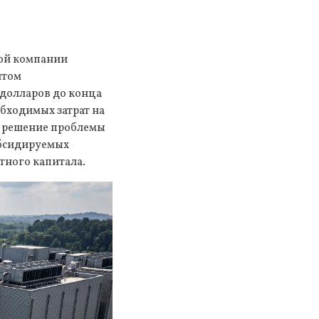
ой компании
итом
 долларов до конца
бходимых затрат на
о решение проблемы
субсидируемых
тного капитала.