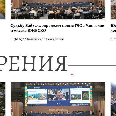
Судьбу Байкала определят новые ГЭС в Монголии
Юж
и миссия ЮНЕСКО
ло
30.07.2026
Александр Ескендиров
2
on
on
ЗРЕНИЯ