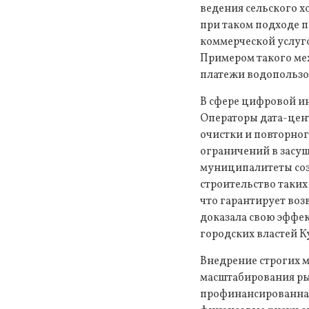
ведения сельского х
при таком подходе п
коммерческой услуг
Примером такого мех
платежи водопользо
В сфере цифровой ин
Операторы дата-цен
очистки и повторног
ограничений в засу
муниципалитеты соз
строительство таких
что гарантирует воз
доказала свою эффе
городских властей К
Внедрение строгих 
масштабирования рын
профинансированная