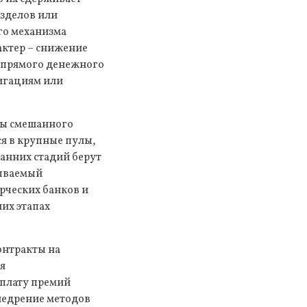
зделов или
го механизма
актер – снижение
т прямого денежного
игациям или
мы смешанного
я в крупные пулы,
анних стадий берут
зываемый
рческих банков и
их этапах
онтракты на
я
ыплату премий
внедрение методов