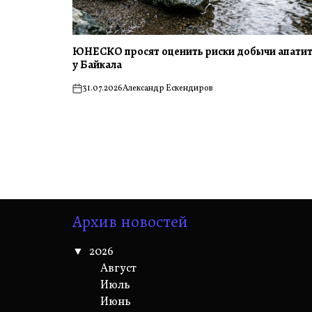
ЮНЕСКО просят оценить риски добычи апати
у Байкала
31.07.2026
Александр Ескендиров
on
Архив новостей
2026
Август
Июль
Июнь