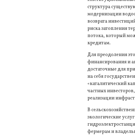
структура существу
модернизации водос
возврата инвестици
риска затопления те
потока, который мо
кредитам.
Для преодоления эт
финансирования и а
достаточные для при
на себя государств
«каталитический кап
частных инвесторов,
реализации инфраст
В сельскохозяйствен
экологические услу
гидроэлектростанци
фермерам и владельц