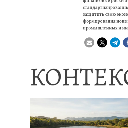
финансовые риски от
стандартизированны
защитить свою эконо
формирования новых
промышленных и ин
КОНТЕК