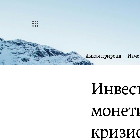
Перейти
к
содержимому
Дикая природа
Изме
Инвест
монет
кризи