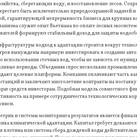
озяйства, сберегающих воду, и восстановление лесов. Сох
ерестает быть исключительно природоохранной задачей и
ой, гарантирующей непрерывность бизнеса для крупных к
анизма служит опыт Вьетнама по оплате лесных экосистем
вателей формируют стабильный доход для защиты водосб
фраструктуры подход к адаптации строится вокруг технол
тров вынуждены напрямую инвестировать в создание авт
о использования сточных вод, чтобы не зависеть от муни
шливые периоды. Объединяя спрос нескольких промышлен
дают целевые платформы. Компании оплачивают часть кап
 станций и заключают многолетние контракты на поставку
врат средств инвесторам. Подобная модель совместного ф
ктивность на примере сотрудничества технологических ко
уинси.
метрик и системы мониторинга результатов является фина
ка климатической адаптации. Капитал требует доказатель
 плотина или система сбора дождевой воды действительн