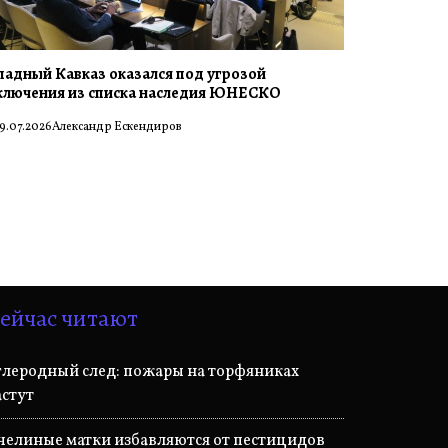
падный Кавказ оказался под угрозой
ключения из списка наследия ЮНЕСКО
9.07.2026
Александр Ескендиров
ейчас читают
глеродный след: пожары на торфяниках
астут
челиные матки избавляются от пестицидов