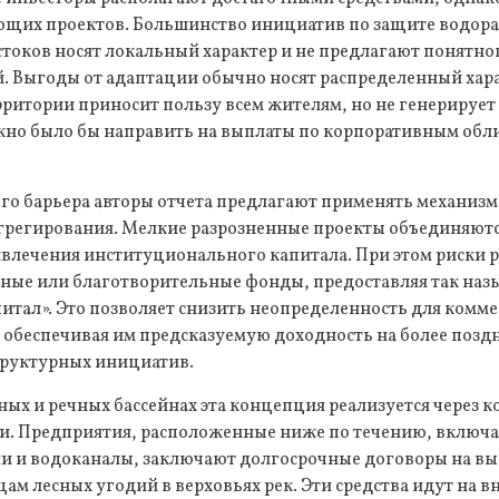
ющих проектов. Большинство инициатив по защите водора
токов носят локальный характер и не предлагают понятно
й. Выгоды от адаптации обычно носят распределенный хар
рритории приносит пользу всем жителям, но не генерируе
жно было бы направить на выплаты по корпоративным обл
ого барьера авторы отчета предлагают применять механиз
грегирования. Мелкие разрозненные проекты объединяютс
влечения институционального капитала. При этом риски р
енные или благотворительные фонды, предоставляя так на
итал». Это позволяет снизить неопределенность для комме
 обеспечивая им предсказуемую доходность на более поздн
руктурных инициатив.
ных и речных бассейнах эта концепция реализуется через к
ги. Предприятия, расположенные ниже по течению, включа
и и водоканалы, заключают долгосрочные договоры на в
ам лесных угодий в верховьях рек. Эти средства идут на 