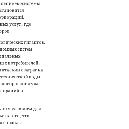
ранение экосистемы
 становится
орпораций.
ных услуг, где
оров.
огических гигантов.
ономных систем
ципальных
ных потребителей,
итальных затрат на
 технической воды,
инансирования уже
рпораций и
льным условием для
ств того, что
о снизила