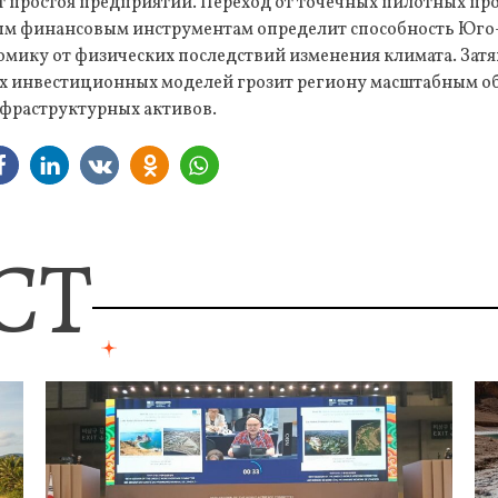
 простоя предприятий. Переход от точечных пилотных про
м финансовым инструментам определит способность Юго
мику от физических последствий изменения климата. Зат
 инвестиционных моделей грозит региону масштабным о
фраструктурных активов.
СТ