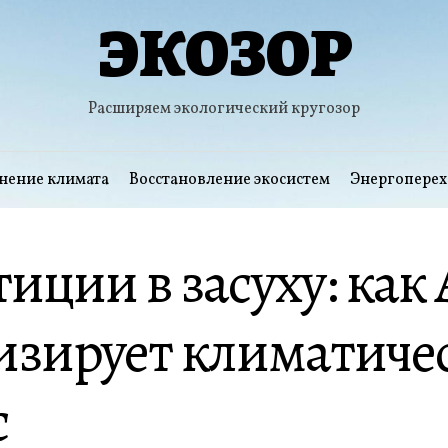
ЭКОЗОР
Расширяем экологический кругозор
нение климата
Восстановление экосистем
Энергоперех
иции в засуху: как
изирует климатиче
с