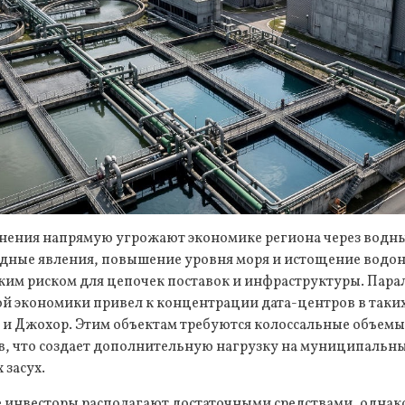
нения напрямую угрожают экономике региона через водны
дные явления, повышение уровня моря и истощение водо
ким риском для цепочек поставок и инфраструктуры. Пара
й экономики привел к концентрации дата-центров в таких
 и Джохор. Этим объектам требуются колоссальные объемы
в, что создает дополнительную нагрузку на муниципальны
 засух.
инвесторы располагают достаточными средствами, однако