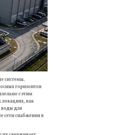
е системы.
носных горизонтов
ллельно с этим
 локациях, как
 воды для
е сети снабжения в
 их сдерживает