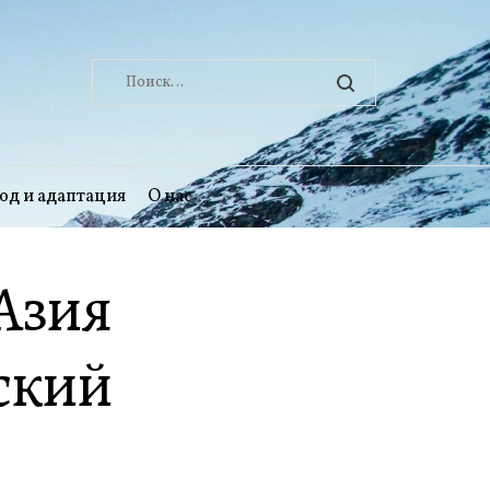
Найти:
од и адаптация
О нас
 Азия
ский