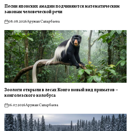
Песни японских амадин подчиняются математическим
законам человеческой речи
08.08.2026
Аружан Сапарбаева
on
Зоологи открыли в лесах Конго новый вид приматов –
конголезского колобуса
16.07.2026
Аружан Сапарбаева
on