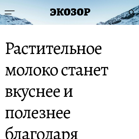
Перейти
ЭКОЗОР
к
Меню
Пои
содержимому
Растительное
молоко станет
вкуснее и
полезнее
благодаря