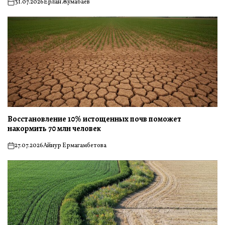
31.07.2026
Ерлан Жумабаев
on
Восстановление 10% истощенных почв поможет
накормить 70 млн человек
27.07.2026
Айнур Ермагамбетова
on