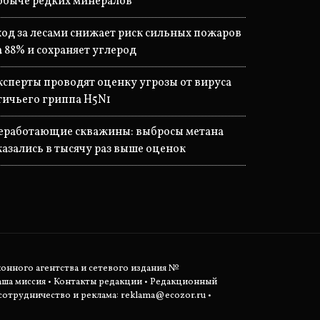
обыче редких минералов
ход за лесами снижает риск сильных пожаров
а 88% и сохраняет углерод
ксперты проводят оценку угрозы от вируса
тичьего гриппа H5N1
еработающие скважины: выбросы метана
казались в тысячу раз выше оценок
ионного агентства и сетевого издания №
аша миссия
•
Контакты редакции
•
Редакционный
отрудничество и реклама:
reklama@ecozor.ru
•