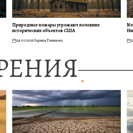
Природные пожары угрожают половине
Ме
исторических объектов США
Ни
29.07.2026
Зарина Рахимова
2
on
on
ЗРЕНИЯ