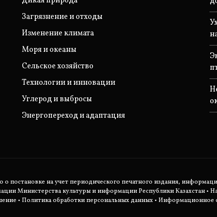
Дикая природа
д
Загрязнение и отходы
У
Изменение климата
н
Моря и океаны
Э
Сельское хозяйство
п
Технологии и инновации
Н
Углерод и выбросы
о
Энергопереход и адаптация
во о постановке на учет периодического печатного издания, информац
мации Министерства культуры и информации Республики Казахстан •
Н
шение
•
Политика обработки персональных данных
• Информационное с