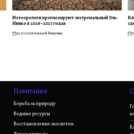
Метеорологи прогнозируют экстремальный Эль-
Кл
Ниньо в 2026–2027 годах
сд
22.07.2026
Алексей Никулин
0
on
on
Навигация
С
Борьба за природу
Г
Водные ресурсы
а
Восстановление экосистем
К