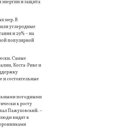
 энергии и защита
х мер. В
чили углеродные
ания и 29% – на
амой популярной
ески. Самые
алии, Коста-Рике и
оддержку
е и состоятельные
мальными погодными
ически к росту
хал Пажуховский. –
 люди видят в
торонниками