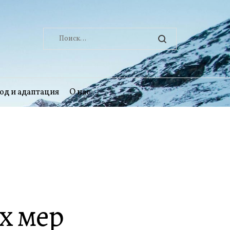
Найти:
од и адаптация
О нас
х мер