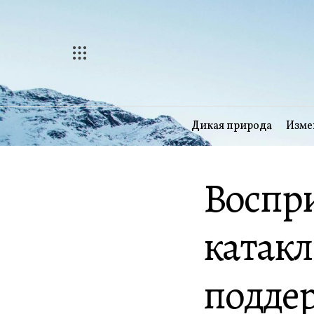
Перейти
к
содержимому
Дикая природа
Изме
Воспр
катакл
подде