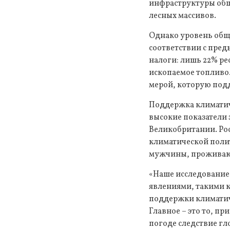
инфраструктуры общ
лесных массивов.
Однако уровень общ
соответствии с пр
налоги: лишь 22% р
ископаемое топливо.
мерой, которую под
Поддержка климатич
высокие показатели 
Великобритании. Рос
климатической поли
мужчины, проживаю
«Наше исследование 
явлениями, такими к
поддержки климатиче
Главное – это то, п
погоде следствие гл