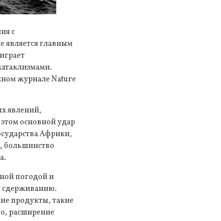
ия с
 является главным
играет
катаклизмами.
жном журнале Nature
х явлений,
 этом основной удар
осударства Африки,
и, большинство
а.
ьной погодой и
о сдерживанию.
ие продукты, такие
во, расширение