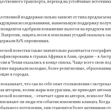
ественного транспорта, переход на устойчивые источники
ественной поддержки сильно зависит от типа предлагаемы
едыдущими исследованиями, наименьшую поддержку полу
еспондентов одобрили повышение налогов на продукты пит
 Напротив, защита лесов и земельных угодий оказалась с
держали 82% опрошенных.
еской повестки также значительно различается географич
зафиксированы в странах Африки и Азии, средние – в Австр
сия и Чехия оказались в конце списка. Чаще всего свою п
тике выражали молодые, более религиозные, образованны
щие в городах.
показывает, что сам по себе опыт столкновения с экстре
ак штормы, волны жары или ураганы, не приводит автомат
ской политики, – отмечает один из авторов, психолог Ми
риписывают ли люди эти события изменению климата. Когда
обального потепления, они становятся более активными с