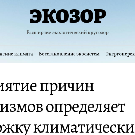
ЭКОЗОР
Расширяем экологический кругозор
нение климата
Восстановление экосистем
Энергоперех
иятие причин
измов определяет
ржку климатически