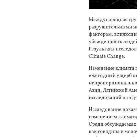
Международная груп
разрушительными на
фактором, влияющим
убежденность людей 
Результаты исследов
Climate Change.
Изменение климата 
ежегодный ущерб от
непропорционально 
Азии, Латинской Ам
исследований на эту
Исследование показ
изменением климата
Среди обсуждаемых 
как говядина и мол