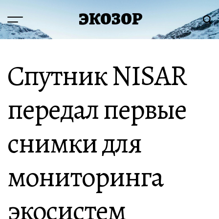
Перейти
ЭКОЗОР
к
Меню
Пои
содержимому
Спутник NISAR
передал первые
снимки для
мониторинга
экосистем