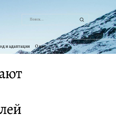
Найти:
од и адаптация
О нас
гают
елей