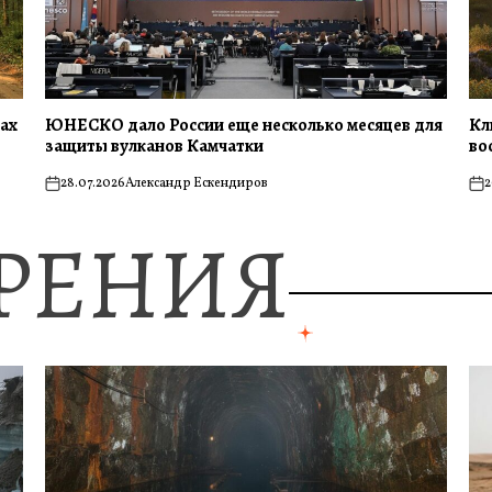
сах
ЮНЕСКО дало России еще несколько месяцев для
Кл
защиты вулканов Камчатки
во
28.07.2026
Александр Ескендиров
2
on
on
ЗРЕНИЯ