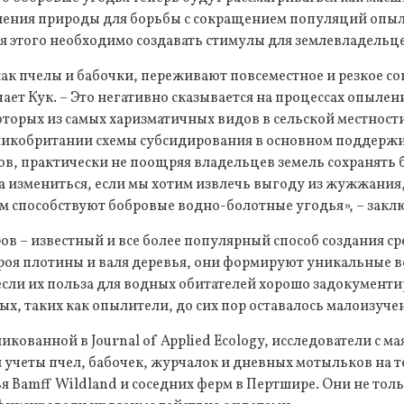
вления природы для борьбы с сокращением популяций опыл
я этого необходимо создавать стимулы для землевладельце
ак пчелы и бабочки, переживают повсеместное и резкое с
чает Кук. – Это негативно сказывается на процессах опылен
торых из самых харизматичных видов в сельской местности»
икобритании схемы субсидирования в основном поддерж
в, практически не поощряя владельцев земель сохранять 
 измениться, если мы хотим извлечь выгоду из жужжания,
м способствуют бобровые водно-болотные угодья», – закл
в – известный и все более популярный способ создания с
роя плотины и валя деревья, они формируют уникальные 
сли их польза для водных обитателей хорошо задокументи
х, таких как опылители, до сих пор оставалось малоизуч
икованной в Journal of Applied Ecology, исследователи с мая
 учеты пчел, бабочек, журчалок и дневных мотыльков на 
 Bamff Wildland и соседних ферм в Пертшире. Они не тол