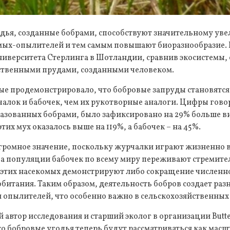
дья, созданные бобрами, способствуют значительному ув
мых-опылителей и тем самым повышают биоразнообразие. 
ниверситета Стерлинга в Шотландии, сравнив экосистемы
ственными прудами, созданными человеком.
ые продемонстрировало, что бобровые запруды становятся
алок и бабочек, чем их рукотворные аналоги. Цифры говоря
разованных бобрами, было зафиксировано на 29% больше в
тих мух оказалось выше на 119%, а бабочек – на 45%.
громное значение, поскольку журчалки играют жизненно 
 а популяции бабочек по всему миру переживают стремите
 этих насекомых демонстрируют либо сокращение численно
битания. Таким образом, деятельность бобров создает ра
 опылителей, что особенно важно в сельскохозяйственных
 автор исследования и старший эколог в организации Butter
о бобровые угодья теперь будут рассматриваться как мас