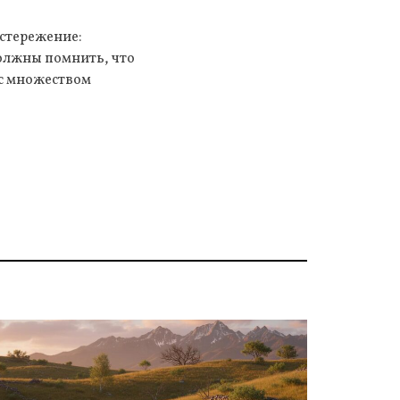
стережение:
олжны помнить, что
 с множеством