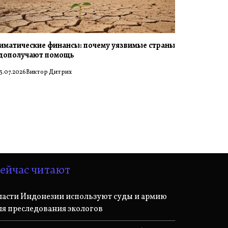
иматические финансы: почему уязвимые страны
дополучают помощь
3.07.2026
Виктор Дитрих
ейчас читают
ласти Индонезии используют суды и армию
ля преследования экологов