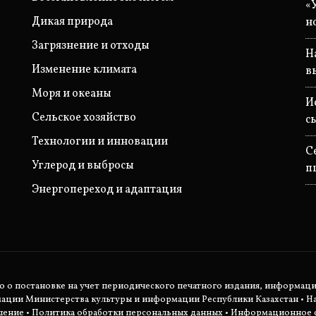
«
Дикая природа
н
Загрязнение и отходы
Н
Изменение климата
в
Моря и океаны
И
Сельское хозяйство
с
Технологии и инновации
С
Углерод и выбросы
п
Энергопереход и адаптация
во о постановке на учет периодического печатного издания, информац
мации Министерства культуры и информации Республики Казахстан •
Н
шение
•
Политика обработки персональных данных
• Информационное с