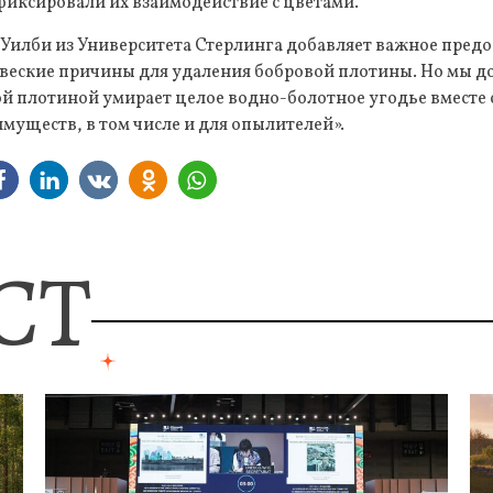
 фиксировали их взаимодействие с цветами.
Уилби из Университета Стерлинга добавляет важное предо
 веские причины для удаления бобровой плотины. Но мы д
ой плотиной умирает целое водно-болотное угодье вместе
уществ, в том числе и для опылителей».
СТ