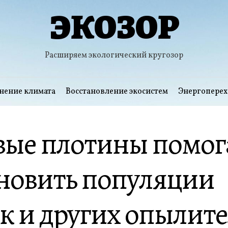
ЭКОЗОР
Расширяем экологический кругозор
нение климата
Восстановление экосистем
Энергоперех
вые плотины помо
ановить популяции
к и других опылит