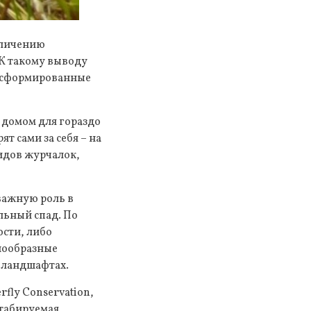
еличению
К такому выводу
, сформированные
 домом для гораздо
т сами за себя – на
идов журчалок,
важную роль в
льный спад. По
сти, либо
знообразные
 ландшафтах.
fly Conservation,
штабируемая