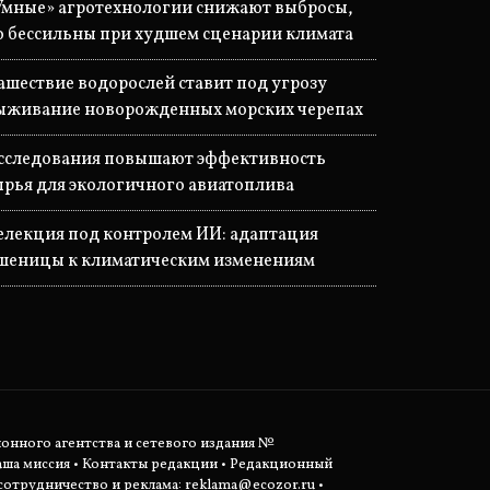
Умные» агротехнологии снижают выбросы,
о бессильны при худшем сценарии климата
ашествие водорослей ставит под угрозу
ыживание новорожденных морских черепах
сследования повышают эффективность
ырья для экологичного авиатоплива
елекция под контролем ИИ: адаптация
шеницы к климатическим изменениям
ионного агентства и сетевого издания №
аша миссия
•
Контакты редакции
•
Редакционный
отрудничество и реклама:
reklama@ecozor.ru
•