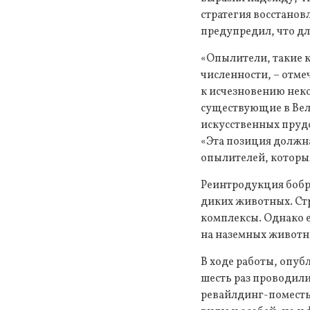
стратегия восстано
предупредил, что дл
«Опылители, такие к
численности, – отме
к исчезновению неко
существующие в Вел
искусственных прудо
«Эта позиция должна
опылителей, которы
Реинтродукция бобро
диких животных. Ст
комплексы. Однако е
на наземных животны
В ходе работы, опубл
шесть раз проводили
ревайлдинг-поместья