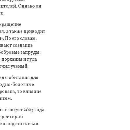
ителей. Однако он
в.
окращение
ия, а также приводит
. По его словам,
ивают создание
бобровые запруды.
 порхания и гула
ючил ученый.
реды обитания для
водно-болотные
рована, то влияние
енным.
 по август 2023 года
территории
ько подсчитывали