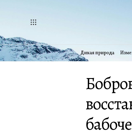
Перейти
к
содержимому
Дикая природа
Изме
Бобро
восст
бабоче