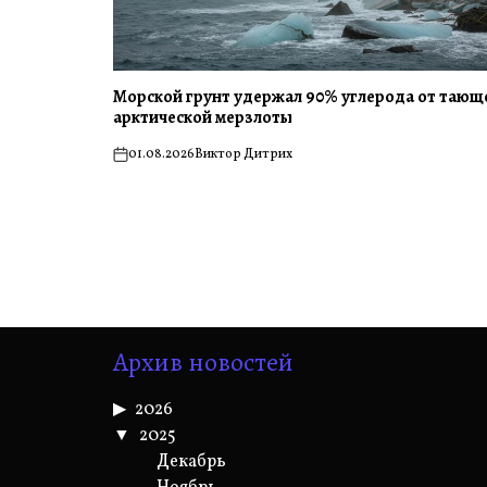
Морской грунт удержал 90% углерода от тающ
арктической мерзлоты
01.08.2026
Виктор Дитрих
on
Архив новостей
2026
2025
Декабрь