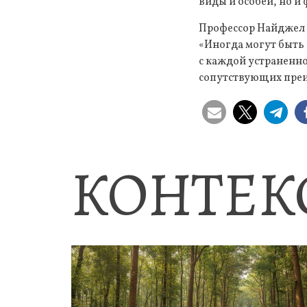
виды и особей, но и
Профессор Найджел 
«Иногда могут быть
с каждой устраненн
сопутствующих преим
КОНТЕК