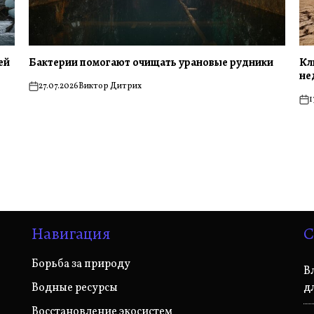
ей
Бактерии помогают очищать урановые рудники
Кл
не
27.07.2026
Виктор Дитрих
on
1
on
Навигация
С
Борьба за природу
В
Водные ресурсы
д
Восстановление экосистем