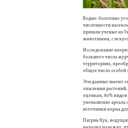
Водно-болотные уго
численности насеко
пришли ученые из У
животными, с искус
Исследование вперв
большего числа журч
территориях, преоб
общее число особей э
Эти данные имеют о
опылении растений,
оценкам, 80% видов
уменьшение ареала о
источники корма для
Патрик Кук, ведущий
выразил надежду, чт