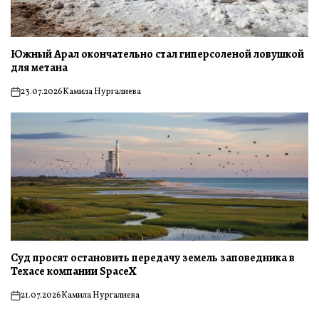
Южный Арал окончательно стал гиперсоленой ловушкой
для метана
23.07.2026
Камила Нургалиева
on
Суд просят остановить передачу земель заповедника в
Техасе компании SpaceX
21.07.2026
Камила Нургалиева
on