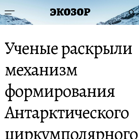
Перейти
ЭКОЗОР
к
Меню
Пои
содержимому
Ученые раскрыли
механизм
формирования
Антарктического
циркумполярного