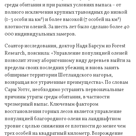
среды обитания и при разных условиях выпаса – от
полного исключения крупных травоядных до низкой
(1–3 особи на км²) и более высокой (7 особей на км²)
плотности оленей. За шесть лет было сделано более 40
000 индивидуальных замеров.
Соавтор исследования, доктор Надя Барсум из Forest
Research, пояснила: «Управление популяцией оленей
позволит этому аборигенному виду деревьев выйти за
пределы своих последних убежищ и вновь занять
обширные территории Шотландского нагорья,
возвращая все утраченные преимущества». По словам
Сары Уоттс, необходимо устранять первоначальные
причины утраты среды обитания, в частности
чрезмерный выпас. Ключевым фактором
восстановления горных лесов является управление
популяцией благородного оленя на ландшафтном
уровне с целью снижения ее плотности до менее чем
трех особей на квадратный километр. Возрождение