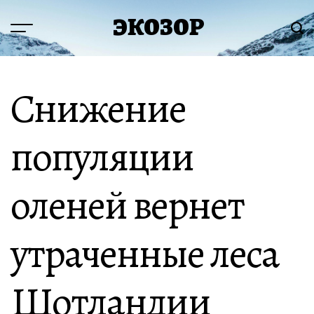
Перейти
ЭКОЗОР
к
Меню
Пои
содержимому
Снижение
популяции
оленей вернет
утраченные леса
Шотландии