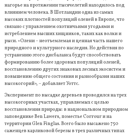
нагорье на протяжении тысячелетий находилось под
влиянием человека. В Шотландии одна из самых
высоких плотностей популяций оленей в Европе, что
связано с управлением охотничьими угодьями и
истреблением высших хищников, таких как волки и
рыси. «Олени – неотъемлемая и ценная часть нашего
природного и культурного наследия. Но действия по
устранению этого дисбаланса будут способствовать
формированию более здоровых популяций оленей,
восстановлению других знаковых лесных экосистем и
повышению общего состояния и разнообразия наших
высокогорий», – добавляет Уоттс.
Эксперимент по высадке деревьев проводился на трех
высокогорных участках, управляемых с целью
восстановления природы: в национальном природном
заповеднике Ben Lawers, поместье Corrour и на
территории Glen Finglas. Всего было высажено 750
саженцев карликовой березы в трех различных типах