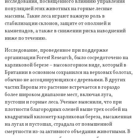
исследования, посвященного влиянию управления
популяцией этих животных на горные лесные
массивы. Такие леса играют важную роль в
стабилизации склонов, защите от оползней и
камнепадов, а также в снижении риска наводнений
ниже по течению.
Исследование, проведенное при поддержке
организации Forest Research, было сосредоточено на
карликовой березе – высокогорном виде, который в
Британии в основном сохранился на верховых болотах,
обычно не ассоциирующихся с деревьями. В других
частях Европы это растение встречается в гораздо
более широком диапазоне мест, включая луга,
пустоши и горные леса. Ученые выяснили, что при
плотности благородных оленей выше трех особей на
квадратный километр карликовая береза, высаженная
на лугах и пустошах, страдала от повышенной
смертности из-за активного объедания животными. В