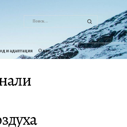
Найти:
од и адаптация
О нас
нали
оздуха