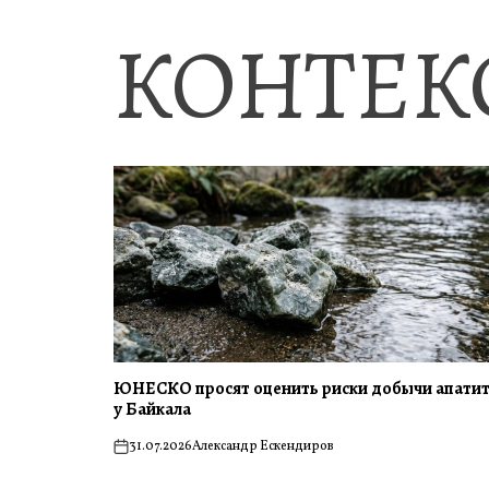
КОНТЕК
ЮНЕСКО просят оценить риски добычи апати
у Байкала
31.07.2026
Александр Ескендиров
on