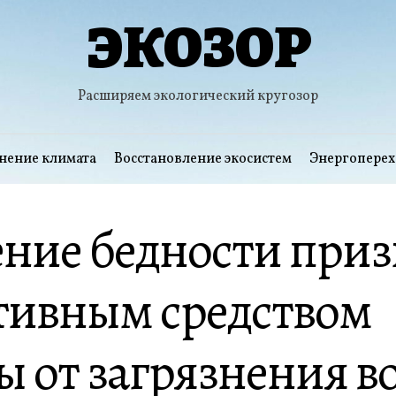
ЭКОЗОР
Расширяем экологический кругозор
нение климата
Восстановление экосистем
Энергоперех
ние бедности приз
тивным средством
 от загрязнения в