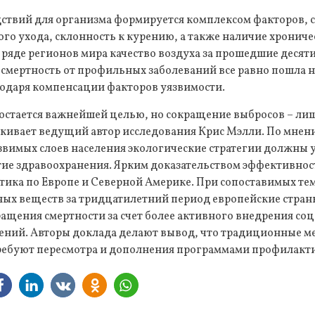
дствий для организма формируется комплексом факторов, 
го ухода, склонность к курению, а также наличие хронич
 ряде регионов мира качество воздуха за прошедшие десят
смертность от профильных заболеваний все равно пошла н
одаря компенсации факторов уязвимости.
остается важнейшей целью, но сокращение выбросов – лиш
ркивает ведущий автор исследования Крис Мэлли. По мнен
звимых слоев населения экологические стратегии должны 
тие здравоохранения. Ярким доказательством эффективно
стика по Европе и Северной Америке. При сопоставимых т
ых веществ за тридцатилетний период европейские стран
ащения смертности за счет более активного внедрения со
ний. Авторы доклада делают вывод, что традиционные ме
требуют пересмотра и дополнения программами профилакт