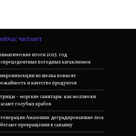
ейчас читают
лиматические итоги 2025: год
еспрецедентных погодных катаклизмов
икроинъекции из шелка повысят
рожайность и качество продуктов
стрицы – морские санитары: как моллюски
пасают голубых крабов
егенерация Амазонии: деградировавшие леса
збегают превращения в саванну