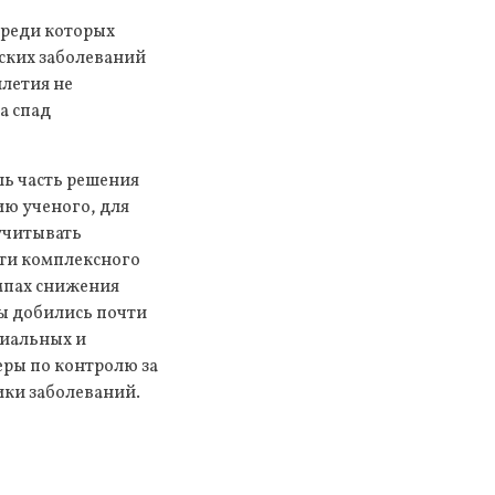
среди которых
еских заболеваний
илетия не
а спад
ь часть решения
ию ученого, для
учитывать
сти комплексного
емпах снижения
ы добились почти
циальных и
ры по контролю за
ики заболеваний.