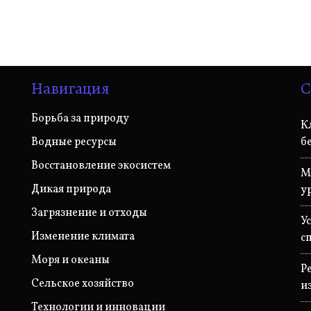
Навигация
С
Борьба за природу
К
Водные ресурсы
б
Восстановление экосистем
М
Дикая природа
у
Загрязнение и отходы
У
Изменение климата
с
Моря и океаны
Р
Сельское хозяйство
и
Технологии и инновации