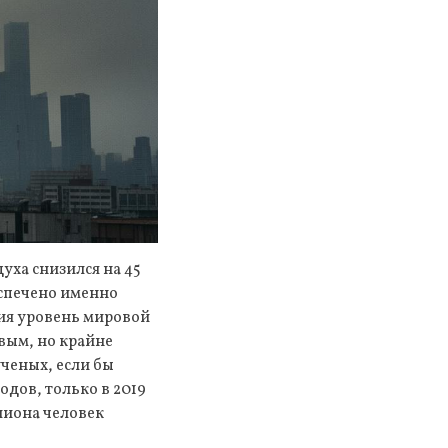
уха снизился на 45
еспечено именно
тия уровень мировой
евым, но крайне
ченых, если бы
одов, только в 2019
лиона человек