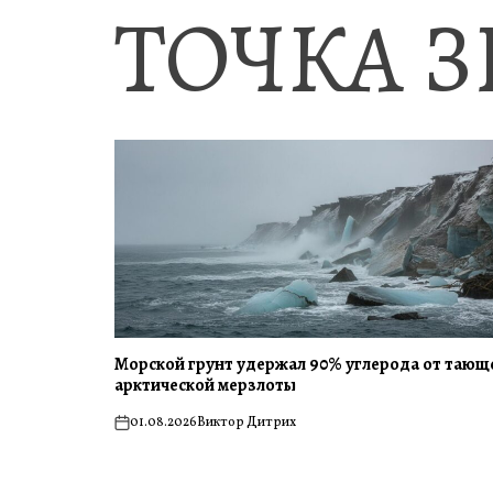
ТОЧКА 
Морской грунт удержал 90% углерода от тающ
арктической мерзлоты
01.08.2026
Виктор Дитрих
on