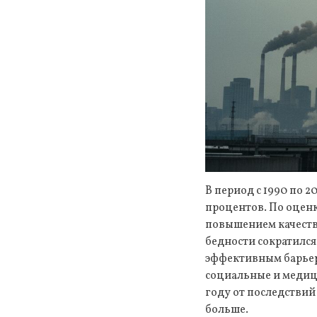
В период с 1990 по 2
процентов. По оценк
повышением качества
бедности сократился 
эффективным барьеро
социальные и медици
году от последствий
больше.