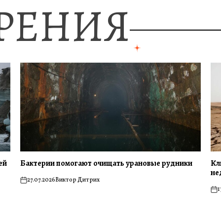
ЗРЕНИЯ
ей
Бактерии помогают очищать урановые рудники
Кл
не
27.07.2026
Виктор Дитрих
on
1
on