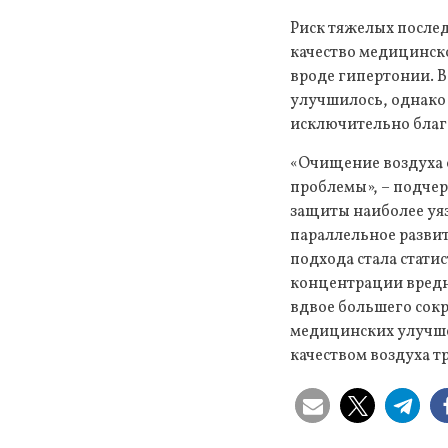
Риск тяжелых после
качество медицинско
вроде гипертонии. В
улучшилось, однако 
исключительно благ
«Очищение воздуха 
проблемы», – подче
защиты наиболее уя
параллельное разви
подхода стала стати
концентрации вредн
вдвое большего сокр
медицинских улучше
качеством воздуха 