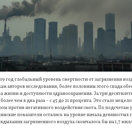
019 год глобальный уровень смертности от загрязнения возд
ам авторов исследования, более половины этого спада об
 жизни и доступности здравоохранения. За три десятиле
более чем в два раза – с 45 до 21 процента. Это стало нецел
м против негативного воздействия смога. По подсчетам у
нские показатели остались на уровне начала девяностых г
 вдыхания загрязненного воздуха скончалось бы на 1,7 мил