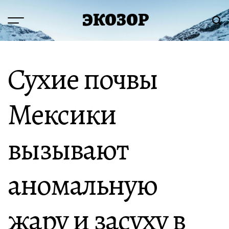
Перейти
ЭКОЗОР
к
Меню
Пои
содержимому
Сухие почвы
Мексики
вызывают
аномальную
жару и засуху в