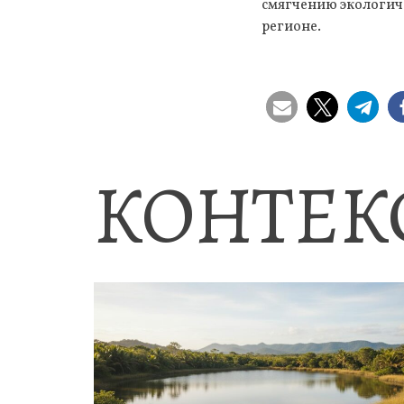
смягчению экологич
регионе.
КОНТЕК