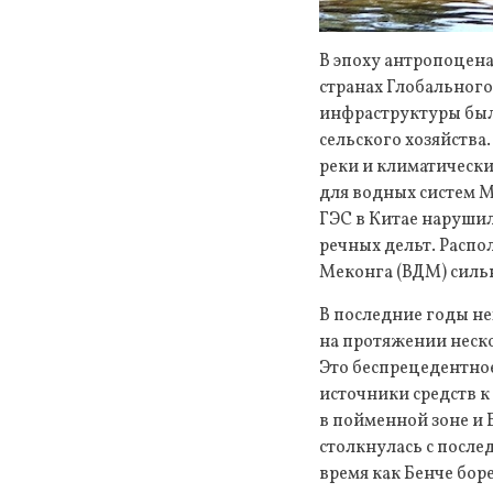
В эпоху антропоцена
странах Глобального
инфраструктуры был
сельского хозяйства
реки и климатически
для водных систем 
ГЭС в Китае нарушил
речных дельт. Распо
Меконга (ВДМ) сильн
В последние годы не
на протяжении неск
Это беспрецедентное
источники средств 
в пойменной зоне и 
столкнулась с после
время как Бенче бо