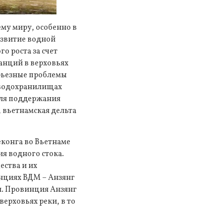
ему миру, особенно в
азвитие водной
 роста за счет
танций в верховьях
ерьезные проблемы
 водохранилищах
для поддержания
 вьетнамская дельта
еконга во Вьетнаме
я водного стока.
ества и их
инциях ВДМ – Анзянг
и. Провинция Анзянг
ерховьях реки, в то