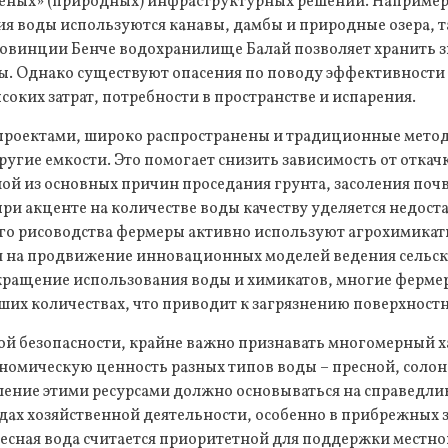
леных» (природных) инфраструктурных решений. Например
я воды используются канавы, дамбы и природные озера, т
ровинции Бенче водохранилище Балай позволяет хранить 
ы. Однако существуют опасения по поводу эффективности
соких затрат, потребности в пространстве и испарения.
проектами, широко распространены и традиционные мето
ругие емкости. Это помогает снизить зависимость от откач
ной из основных причин проседания грунта, засоления почв
ри акценте на количестве воды качеству уделяется недост
го рисоводства фермеры активно используют агрохимикат
я на продвижение инновационных моделей ведения сельско
кращение использования воды и химикатов, многие ферм
ших количествах, что приводит к загрязнению поверхностн
ой безопасности, крайне важно признавать многомерный х
ономическую ценность разных типов воды – пресной, солон
ение этими ресурсами должно основываться на справедли
дах хозяйственной деятельности, особенно в прибрежных з
есная вода считается приоритетной для поддержки местно