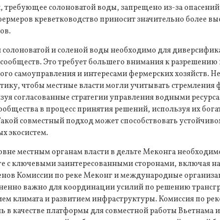
, требующее солоноватой воды, запрещено из-за опасений
фермеров креветководство приносит значительно более вы
ов.
 солоноватой и соленой воды необходимо для диверсифи
сообществ. Это требует большего внимания к разрешению
ого самоуправления и интересами фермерских хозяйств. 
тику, чтобы местные власти могли учитывать стремления 
зуя согласованные стратегии управления водными ресурса
ообщества в процесс принятия решений, используя их бог
Такой совместный подход может способствовать устойчив
х экосистем.
овне местным органам власти в дельте Меконга необходим
оге с ключевыми заинтересованными сторонами, включая 
ленов Комиссии по реке Меконг и международные организа
ненно важно для координации усилий по решению трансг
ем климата и развитием инфраструктуры. Комиссия по ре
ь в качестве платформы для совместной работы Вьетнама и