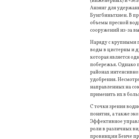
(инженерных) и «зе
Анзянг для удержани
Бунгбиньтхиен. В п
объемы пресной вод
сооружений из-за вы
Наряду с крупными 
воды в цистерны и д
которая является од
побережья. Однако п
районах интенсивно
удобрения. Несмотр
направленных на со
применять их в боль
С точки зрения водн
понятия, а также эк
Эффективное управл
роли в различных ви
провинции Бенче пр