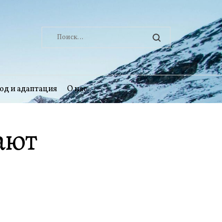
Найти:
од и адаптация
О нас
ают