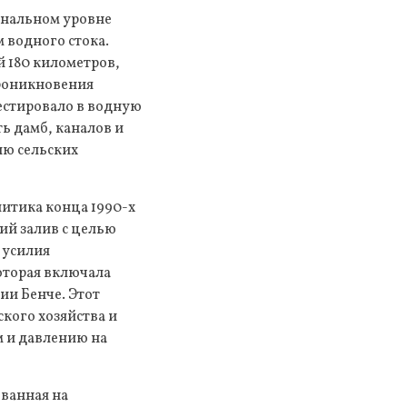
ональном уровне
 водного стока.
й 180 километров,
проникновения
вестировало в водную
ь дамб, каналов и
ию сельских
итика конца 1990-х
ий залив с целью
 усилия
оторая включала
ии Бенче. Этот
кого хозяйства и
 и давлению на
ванная на