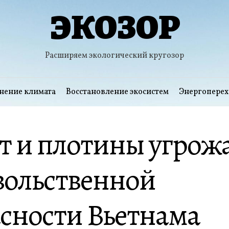
ЭКОЗОР
Расширяем экологический кругозор
нение климата
Восстановление экосистем
Энергоперех
т и плотины угрож
вольственной
сности Вьетнама