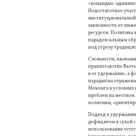
«командно-админист
Недостаточное учас
институциональной 
зависимость от инж
ресурсов. Политика 
парадоксальным обр
под угрозу традици
Сложности, вызванн
правительство Вьет
к ее удержанию, а ф
парадигма отражена
Меконга в условиях 
проблем на местном 
политики, ориентир
Подход к удержанию 
дефицитом в сухой 
использование естес