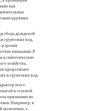
, в провинции
акие как
значительные
 таких крупных
ды сбора дождевой
ки грунтовых вод,
 и эрозии
аточно внимания. В
ы и синтетические
го хозяйства,
еры продолжают
ых и грунтовых вод.
арактер этого
оватой и соленой.
вом признании их
онах. Например, в
й экономики, а