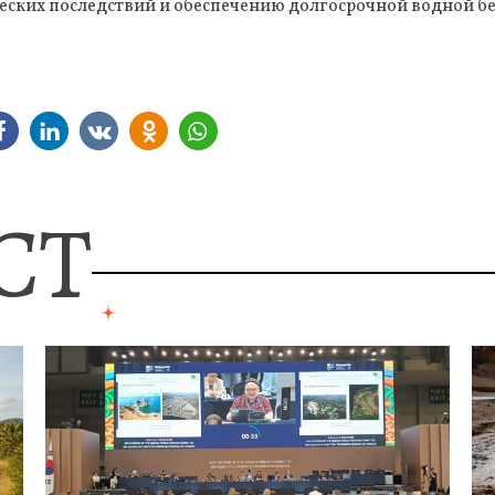
еских последствий и обеспечению долгосрочной водной бе
СТ