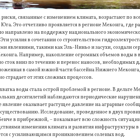
 риски, связанные с изменением климата, возрастают по вс
 Юга. Это отчетливо проявляется в регионе Меконга, где р
о направлено на поддержку национального экономического
. Эти усилия в сочетании со строительством гидроэлектрос
ми явлениями, такими как Эль-Ниньо и засухи, создали с
Меконга. Например, накопление огромных объемов воды в
о сток вниз по течению и перенос наносов, необходимых 
ложенная в самой южной части бассейна Нижнего Меконга,
о страдает от этих сложных процессов.
хватка воды стала острой проблемой в регионе. В дельте М
ольких десятилетий наблюдаются периодические нарушени
 явление оказывает растущее давление на аграрные сообщ
к существованию. Исследование, проведенное в двух пров
Бенче в прибрежной, – показывает всю сложность ситуаци
дствиями изменения климата и развития инфраструктуры в в
рется с усиливающимся проникновением соленых вод.