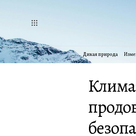
Перейти
к
содержимому
Дикая природа
Изме
Клима
продо
безопа