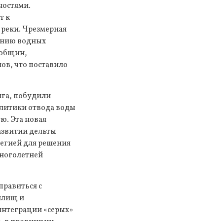
ностями.
т к
реки. Чрезмерная
анию водных
 общин,
ов, что поставило
га, побудили
олитики отвода воды
ю. Эта новая
азвитии дельты
тегией для решения
многолетней
.
правиться с
илищ и
интеграции «серых»