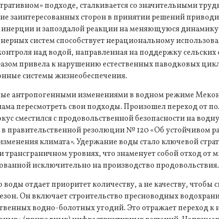
ративном» подходе, сталкивается со значительными труд
тие заинтересованных сторон в принятии решений приводи
инерции и запоздалой реакции на меняющуюся динамику 
енерных систем способствует нерациональному использов
контроля над водой, направленная на поддержку сельских
азом привела к нарушению естественных паводковых цикл
онные системы жизнеобеспечения.
ые антропогенными изменениями в водном режиме Мекон
нама пересмотреть свои подходы. Произошел переход от п
окус сместился с продовольственной безопасности на водну
 в правительственной резолюции № 120 «Об устойчивом р
изменения климата». Удержание воды стало ключевой стра
и трансграничном уровнях, что знаменует собой отход от 
ованной исключительно на производство продовольствия
воды отдает приоритет количеству, а не качеству, чтобы с
сезон. Он включает строительство пресноводных водохран
твенных водно-болотных угодий. Это отражает переход к 