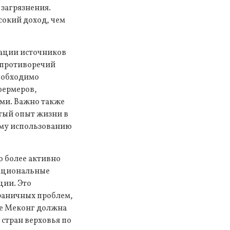
 загрязнения.
сокий доход, чем
кации источников
 противоречий
Необходимо
фермеров,
ми. Важно также
атый опыт жизни в
ому использованию
о более активно
национальные
ции. Это
раничных проблем,
ке Меконг должна
 стран верховья по