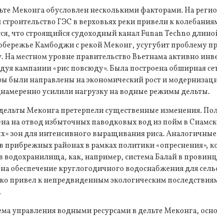
ьте Меконга обусловлен несколькими факторами. На реги
 строительство ГЭС в верховьях реки привели к колебаниям
ся, что строящийся судоходный канал Funan Techno длино
обережье Камбоджи с рекой Меконг, усугубит проблему 
у. На местном уровне правительство Вьетнама активно ин
дуя кампании «рис повсюду». Была построена обширная сет
еры были направлены на экономический рост и модернизац
днамеренно усилили нагрузку на водные режимы дельты.
ельты Меконга претерпели существенные изменения. Пол
на на отвод избыточных паводковых вод из пойм в Сиамск
ых» зон для интенсивного выращивания риса. Аналогичные
в прибрежных районах в рамках политики «опреснения», к
в водохранилища, как, например, система Балай в провинц
на обеспечение круглогодичного водоснабжения для сельс
ко привел к непредвиденным экологическим последствиям
.
ма управления водными ресурсами в дельте Меконга, осно