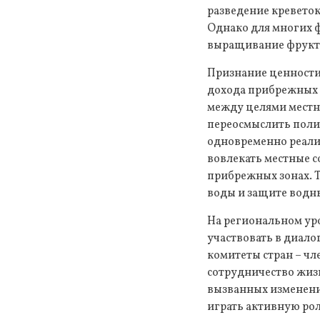
разведение креветок
Однако для многих 
выращивание фрукт
Признание ценности
дохода прибрежных 
между целями местн
переосмыслить поли
одновременно реали
вовлекать местные с
прибрежных зонах. 
воды и защите водны
На региональном ур
участвовать в диал
комитеты стран – ч
сотрудничество жиз
вызванных изменени
играть активную рол