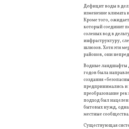
Дефицит воды в дел
изменение климата и
Кроме того, ожидает
который соединит п
соленых вод в дельт
инфраструктуру, сле
шлюзов. Хотя эти м
районов, они непре
Водные ландшафты д
годов была направле
создания «безопасн
предпринимались и 
преобразование рек 
подход был нацелен 
бытовых нужд, одна
местные сообщества
Существующая систе