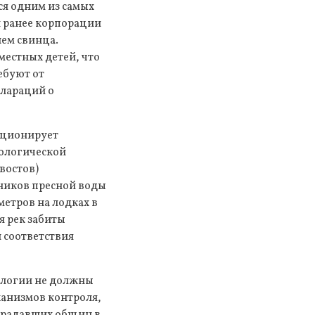
ся одним из самых
й ранее корпорации
ием свинца.
местных детей, что
ебуют от
клараций о
кционирует
кологической
востов)
ников пресной воды
етров на лодках в
я рек забиты
 соответствия
кологии не должны
ханизмов контроля,
страдавших общин в