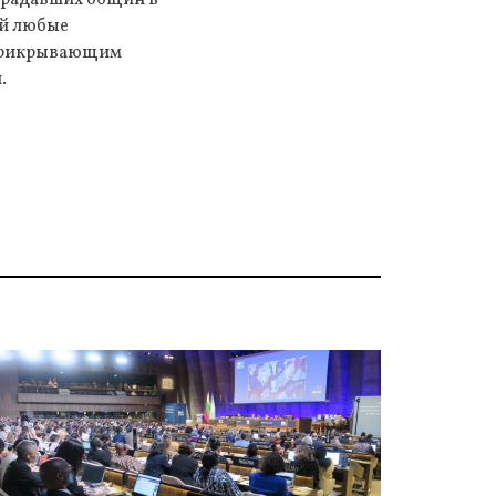
ий любые
 прикрывающим
.