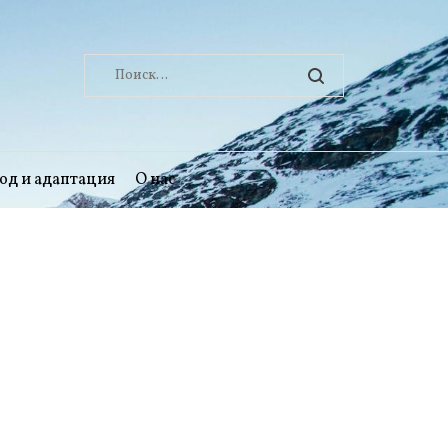
Найти:
од и адаптация
О нас
: