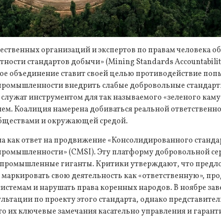
ественных организаций и экспертов по правам человека об
ности стандартов добычи» (Mining Standards Accountabilit
е объединение ставит своей целью противодействие поп
омышленности внедрить слабые добровольные стандарты
 служат инструментом для так называемого «зеленого кам
лем. Коалиция намерена добиваться реальной ответственн
бществами и окружающей средой.
а как ответ на продвижение «Консолидированного станда
ромышленности» (CMSI). Эту платформу добровольной с
 промышленные гиганты. Критики утверждают, что пред
маркировать свою деятельность как «ответственную», пр
истемам и нарушать права коренных народов. В ноябре за
льтации по проекту этого стандарта, однако представите
то их ключевые замечания касательно управления и гарант