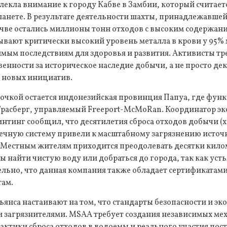
влекла внимание к городу Кабве в Замбии, который считает
ланете. В результате деятельности шахты, принадлежавше
очве остались миллионы тонн отходов с высоким содержан
вают критически высокий уровень металла в крови у 95% 
мым последствиям для здоровья и развития. Активисты тр
енности за историческое наследие добычи, а не просто де
х новых инициатив.
точкой остается индонезийская провинция Папуа, где фун
Грасберг, управляемый Freeport-McMoRan. Координатор э
нтинг сообщил, что десятилетия сброса отходов добычи (х
речную систему привели к масштабному загрязнению источ
 Местным жителям приходится преодолевать десятки килом
ы найти чистую воду или добраться до города, так как усть
льно, что данная компания также обладает сертификатами
там.
ьянса настаивают на том, что стандарты безопасности и э
и загрязнителями. MSAA требует создания независимых ме
рактики сброса отходов в водоемы и реального участия по