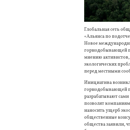
Глобальная сеть общ
«Альянса по подотчет
Новое международно
горнодобывающей пр
мнению активистов,
экологических проб
перед местными соо
Инициатива возникл
горнодобывающей п
разрабатывают сами
позволят компаниям 
наносить ущерб экос
общественные консу
общества заявили, ч