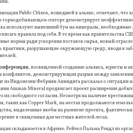
аны.
изации Public Citizen, вошедшей в альянс, отмечают, что 
в горнодобывающем секторе демонстрирует неэффективнос
ка используют нынешний бум на минералы, необходимые 
еписать правила под себя. В то время как правительства С
ные нормы ради ускорения поставок сырья, новый отрасле
ть практики, разрушающие окружающую среду, вводя в за
ителей.
конференции
, посвященной созданию альянса, юристы и а
ы конфликтов, демонстрирующих разрыв между заявления
т из Индонезии Фебриян Аниндита рассказал о ситуации на
пания Amman Mineral продвигает проект расширения добыч
з их свободного согласия. Несмотря на наличие престижн
я, таких как Copper Mark, на местах продолжаются земель
дства, выделенные якобы на развитие проекта, фактически
урение в священных для местных жителей лесах.
уация складывается в Африке. Рейчел Пальма Рэндл из орган