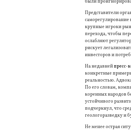
были проигнориров
Представители орган
саморегулирование 
крупные игроки рын
перехода, чтобы пер
ослабляют регулятор
рискует легализова
инвесторов и потреб
На недавней
пресс-
конкретные пример
реальностью. Адвока
По его словам, ком
коренных народов бе
устойчивого развити
подчеркнул, что сре
геологоразведку и б
Не менее острая сит