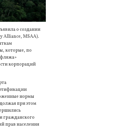
ъявила о создании
y Alliance, MSAA).
ыткам
, которые, по
уфляжа»
ости корпораций
рта
ертификации
ложенные нормы
одолжая при этом
вершились
ли гражданского
ий прав населения