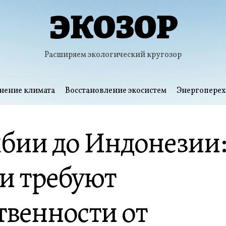
ЭКОЗОР
Расширяем экологический кругозор
нение климата
Восстановление экосистем
Энергоперех
мбии до Индонезии
и требуют
твенности от