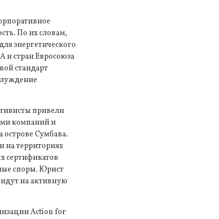
корпоративное
ть. По их словам,
для энергетического
ША и стран Евросоюза
вой стандарт
блуждение
ктивисты привели
ми компаний и
 острове Сумбава.
и на территориях
ых сертификатов
ные споры. Юрист
 идут на активную
изации Action for