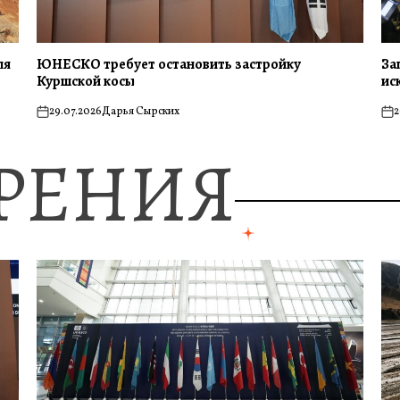
ля
ЮНЕСКО требует остановить застройку
За
Куршской косы
ис
29.07.2026
Дарья Сырских
2
on
on
ЗРЕНИЯ