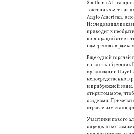
Southern Africa при
токсичных мест на п
Anglo American, в п
Исследования показы
приводит к необрати
корпораций ответств
намерениях в рамка
Еще одной горячей 
гигантский рудник 
организации Пиус Ги
непосредственно в 
и прибрежной зоны.
открытом море, чтоб
осадками. Примечате
отраслевым стандар
Участники нового ал
определяться самим
полного отказа от п