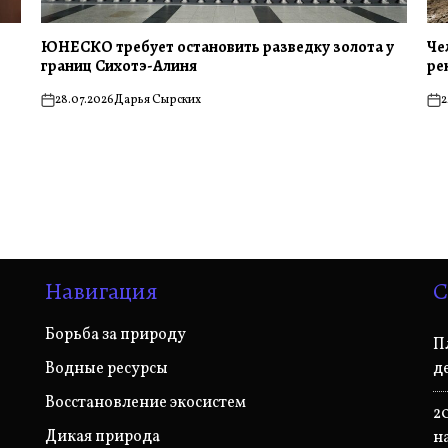
ЮНЕСКО требует остановить разведку золота у
Че
границ Сихотэ-Алиня
ре
28.07.2026
Дарья Сырских
2
on
on
Навигация
С
Борьба за природу
П
Водные ресурсы
д
Восстановление экосистем
2
Дикая природа
н