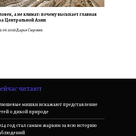
ловек, а не климат: почему высыхает главная
ка Центральной Азии
2.06.2026
Дарья Сырских
ейчас читают
люшевые мишки искажают представление
етей о дикой природе
024 год стал самым жарким за всю историю
аблюдений