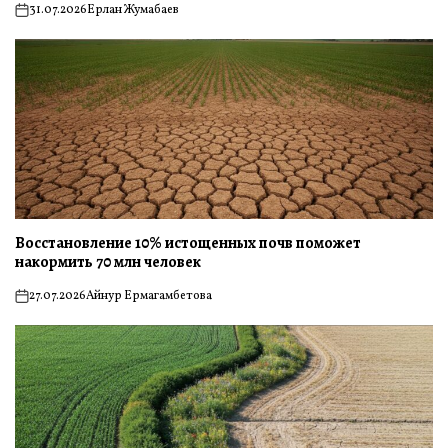
31.07.2026
Ерлан Жумабаев
on
Восстановление 10% истощенных почв поможет
накормить 70 млн человек
27.07.2026
Айнур Ермагамбетова
on