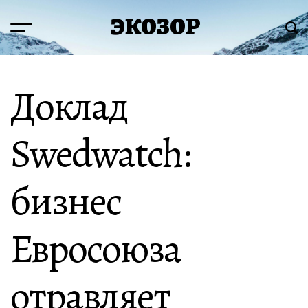
Перейти
ЭКОЗОР
к
Меню
Пои
содержимому
Доклад
Swedwatch:
бизнес
Евросоюза
отравляет