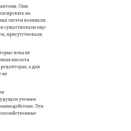
лактоны. Они
еагировать на
ых систем возникли
нов существовали еще
ен, присутствовали
торые пока не
яная кислота
рецепторах, а для
е не
ля
 будущем ученым
взаимодействие. Эти
скохозяйственные