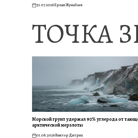
31.07.2026
Ерлан Жумабаев
on
ТОЧКА 
Морской грунт удержал 90% углерода от тающ
арктической мерзлоты
01.08.2026
Виктор Дитрих
on