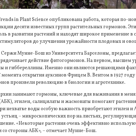
rends in Plant Science опубликована работа, которая по-но
кции десяти известных групп растительных гормонов. Эт
ь в развитии растений и находят широкое применение в с
остимуляторов до улучшения урожайности плодовых и ово
, Сержи Мунне-Бош из Университета Барселоны, предлагае
орядочивает действие фитогормонов. На первом, высшем у
ы и гиббереллины. Именно они являются решающими факт
С момента открытия ауксинов Фрицем В. Вентом в 1927 год
нов произвели революцию в биологии и агротехнике.
архии занимают гормоны, ключевые для выживания в меня
(АБК), этилен, салицилаты и жасмонаты помогают растения
при нехватке воды особую важность приобретают этилен и 
е устьиц – микроскопических пор на листьях, регулирующих
шение. «Некоторые растения очень эффективно использую
 со стороны АБК», – отмечает Мунне-Бош.