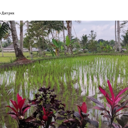
р Дитрих