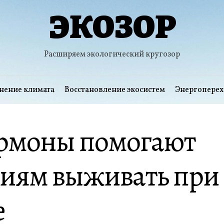
ЭКОЗОР
Расширяем экологический кругозор
нение климата
Восстановление экосистем
Энергоперех
ормоны помогают
ниям выживать при
е