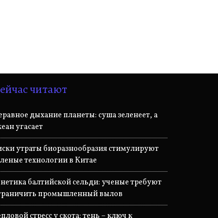
ейчас читают
еравное дыхание планеты: суша зеленеет, а
кеан угасает
иски утраты биоразнообразия стимулируют
еленые технологии в Китае
енетика балтийской сельди: ученые требуют
граничить промышленный вылов
епловой стресс у скота: тень – ключ к