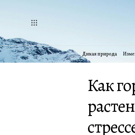
Перейти
к
содержимому
Дикая природа
Изме
Как г
расте
стресс