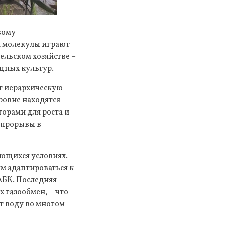
вому
и молекулы играют
ельском хозяйстве –
щных культур.
т иерархическую
ровне находятся
орами для роста и
у прорывы в
ющихся условиях.
м адаптироваться к
АБК. Последняя
 газообмен, – что
т воду во многом