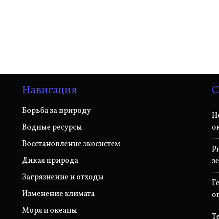
Навигация
С
Борьба за природу
Н
Водные ресурсы
о
Восстановление экосистем
Р
Дикая природа
з
Загрязнение и отходы
Г
Изменение климата
о
Моря и океаны
Т