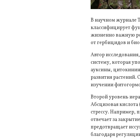
В научном журнале T
классифицирует фун
жизненно важную рол
от гербицидов и би
Автор исследования
систему, которая уп
ауксины, цитокинин
развития растений. 
изучении фитогормо
Второй уровень иер
Абсцизовая кислота 
стрессу. Например, 
отвечает за закрыти
предотвращает иссу
благодаря регуляции