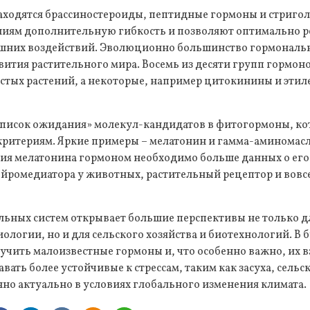
находятся брассиностероиды, пептидные гормоны и стриго
ниям дополнительную гибкость и позволяют оптимально р
шних воздействий. Эволюционно большинство гормональн
звития растительного мира. Восемь из десяти групп гормо
стых растений, а некоторые, например цитокинины и этил
список ожидания» молекул-кандидатов в фитогормоны, ко
критериям. Яркие примеры – мелатонин и гамма-аминомасл
ия мелатонина гормоном необходимо больше данных о его 
йромедиатора у животных, растительный рецептор и вовс
ьных систем открывает большие перспективы не только д
логии, но и для сельского хозяйства и биотехнологий. В
учить малоизвестные гормоны и, что особенно важно, их 
авать более устойчивые к стрессам, таким как засуха, сель
нно актуально в условиях глобального изменения климата.