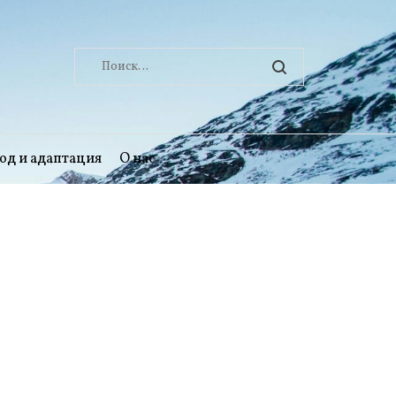
Найти:
од и адаптация
О нас