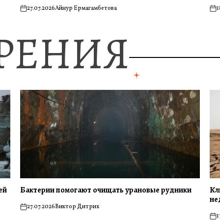
27.07.2026
Айнур Ермагамбетова
1
on
on
ЗРЕНИЯ
ей
Бактерии помогают очищать урановые рудники
Кл
не
27.07.2026
Виктор Дитрих
on
1
on