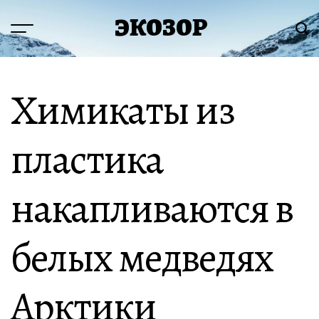
Перейти
ЭКОЗОР
к
Меню
Пои
содержимому
Химикаты из
пластика
накапливаются в
белых медведях
Арктики