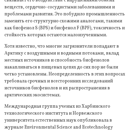
связывает его воздействие с нарушениями обмена
веществ, сердечно-сосудистыми заболеваниями и
проблемами развития. Это побудило промышленность
заменять его структурно схожими аналогами, такими
как бисфенол S (BPS) и бисфенол F (BPF), токсичность и
стойкость которых остаются малоизученными.
Хотя известно, что многие загрязнители попадают в
Арктику с воздушными и водными потоками, вклад
местных источников и способность бисфенолов
накапливаться в пищевых цепях до сих пор не были
четко установлены. Неопределенность в этих вопросах
требовала срочных и всесторонних исследований
источников бисфенолов и их распространения в
арктических экосистемах.
Международная группа ученых из Харбинского
технологического института и Норвежского
университета естественных наук опубликовала в
журнале Environmental Science and Ecotechnology