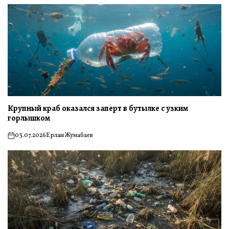
Крупный краб оказался заперт в бутылке с узким
горлышком
03.07.2026
Ерлан Жумабаев
on