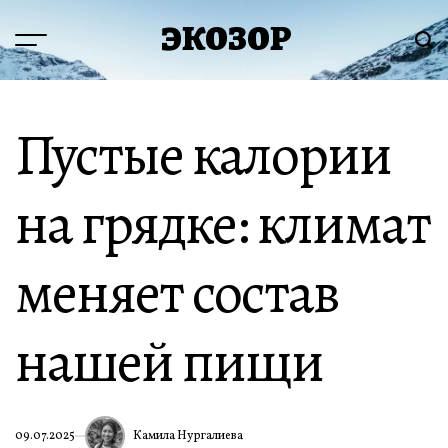
Перейти
ЭКОЗОР
к
Меню
Пои
содержимому
Пустые калории
на грядке: климат
меняет состав
нашей пищи
Камила Нургалиева
09.07.2025