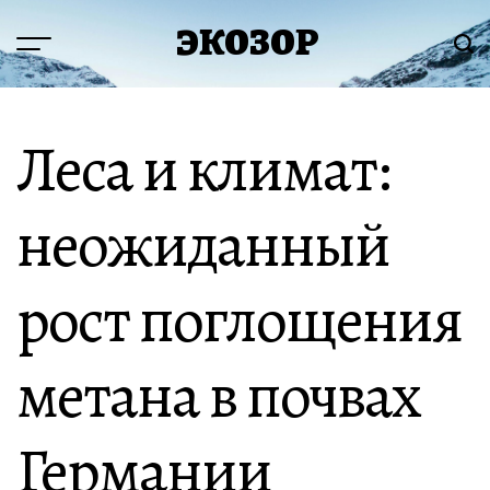
Перейти
ЭКОЗОР
к
Меню
Пои
содержимому
Леса и климат:
неожиданный
рост поглощения
метана в почвах
Германии