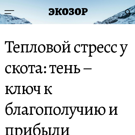
Перейти
ЭКОЗОР
к
Меню
Пои
содержимому
Тепловой стресс у
скота: тень –
ключ к
благополучию и
прибыли