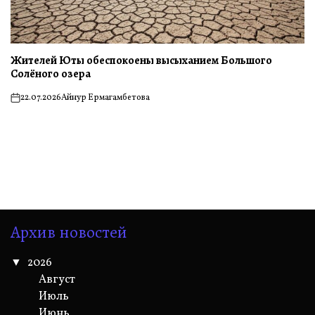
Жителей Юты обеспокоены высыханием Большого
Солёного озера
22.07.2026
Айнур Ермагамбетова
on
Архив новостей
2026
Август
Июль
Июнь