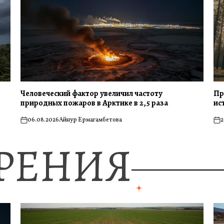
Человеческий фактор увеличил частоту
Пр
природных пожаров в Арктике в 2,5 раза
ис
06.08.2026
Айнур Ермагамбетова
2
on
on
ЗРЕНИЯ