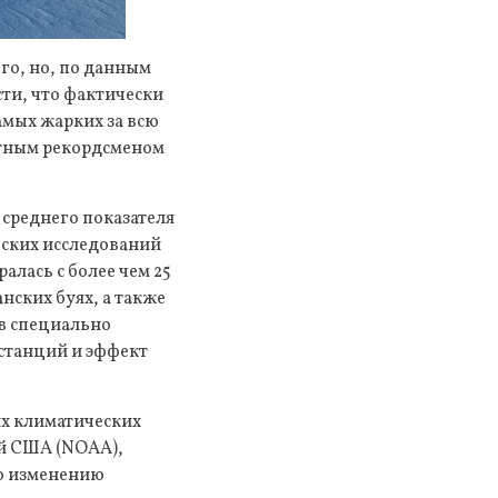
-го, но, по данным
ти, что фактически
самых жарких за всю
ютным рекордсменом
 среднего показателя
еских исследований
лась с более чем 25
нских буях, а также
ов специально
 станций и эффект
х климатических
ий США (NOAA),
по изменению