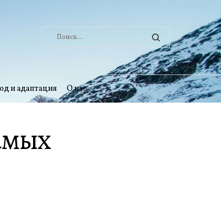
Найти:
од и адаптация
О нас
самых