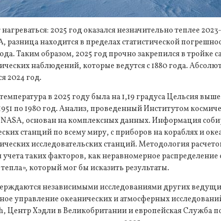
нагреваться: 2025 год оказался незначительно теплее 2023
, разница находится в пределах статистической погрешнос
ода. Таким образом, 2025 год прочно закрепился в тройке 
ических наблюдений, которые ведутся с 1880 года. Абсол
я 2024 год.
температура в 2025 году была на 1,19 градуса Цельсия выше
 1951 по 1980 год. Анализ, проведенный Институтом космич
NASA, основан на комплексных данных. Информация собира
ских станций по всему миру, с приборов на кораблях и океа
ических исследовательских станций. Методология расчет
 учета таких факторов, как неравномерное распределение
 тепла», который мог бы исказить результаты.
ерждаются независимыми исследованиями других ведущи
ное управление океанических и атмосферных исследован
th, Центр Хэдли в Великобритании и европейская Служба 