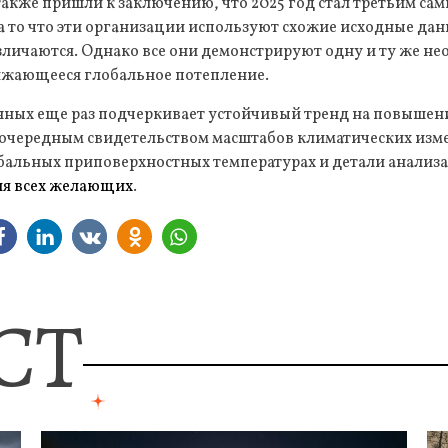
также пришли к заключению, что 2025 год стал третьим са
а то что эти организации используют схожие исходные да
зличаются. Однако все они демонстрируют одну и ту же н
жающееся глобальное потепление.
нных еще раз подчеркивает устойчивый тренд на повышен
 очередным свидетельством масштабов климатических из
обальных приповерхностных температурах и детали анализ
ля всех желающих
.
СТ