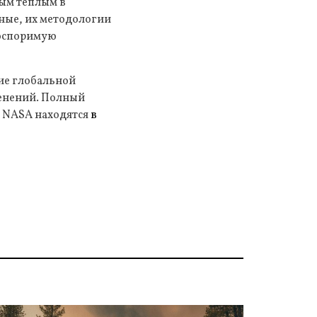
мым теплым в
нные, их методологии
еоспоримую
ие глобальной
менений. Полный
а NASA находятся
в