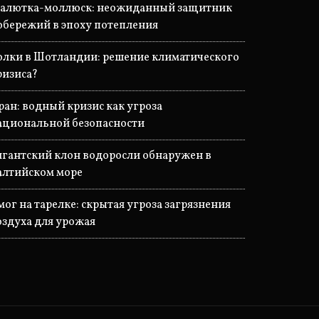
алютка-моллюск: неожиданный защитник
обережий в эпоху потепления
олки в Шотландии: решение климатического
ризиса?
ран: водный кризис как угроза
ациональной безопасности
игантский клон водоросли обнаружен в
алтийском море
мог на тарелке: скрытая угроза загрязнения
оздуха для урожая