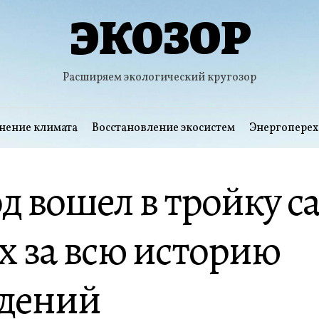
ЭКОЗОР
Расширяем экологический кругозор
нение климата
Восстановление экосистем
Энергоперех
од вошел в тройку 
 за всю историю
дений