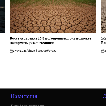
Восстановление 10% истощенных почв поможет
Жи
накормить 70 млн человек
Бо
27.07.2026
Айнур Ермагамбетова
2
on
on
Навигация
С