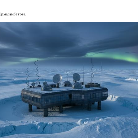
Ермагамбетова