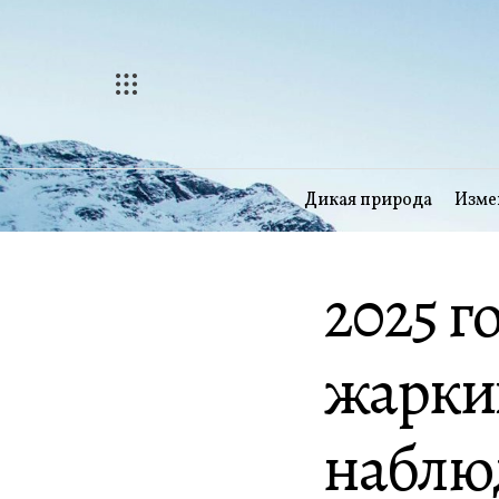
Перейти
к
содержимому
Дикая природа
Изме
2025 г
жарких
наблю