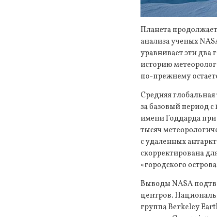
Планета продолжает 
анализа ученых NASA
уравнивает эти два г
историю метеоролог
по-прежнему остаетс
Средняя глобальная 
за базовый период с
имени Годдарда при 
тысяч метеорологиче
с удаленных антаркт
скорректирована для
«городского острова
Выводы NASA подтв
центров. Националь
группа Berkeley Ear