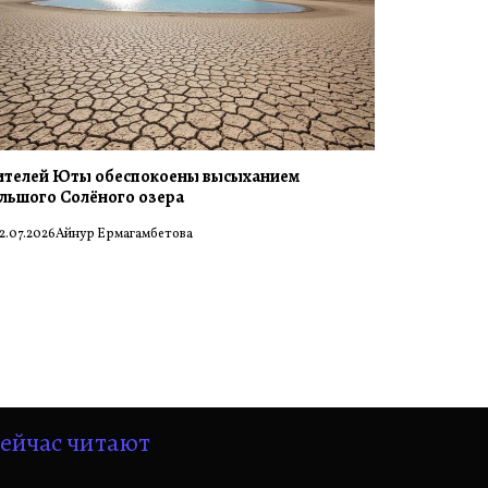
телей Юты обеспокоены высыханием
льшого Солёного озера
2.07.2026
Айнур Ермагамбетова
ейчас читают