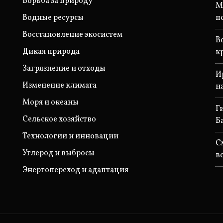
Борьба за природу
М
Водные ресурсы
п
Восстановление экосистем
В
Дикая природа
к
Загрязнение и отходы
И
Изменение климата
н
Моря и океаны
Г
Сельское хозяйство
Б
Технологии и инновации
С
Углерод и выбросы
в
Энергопереход и адаптация