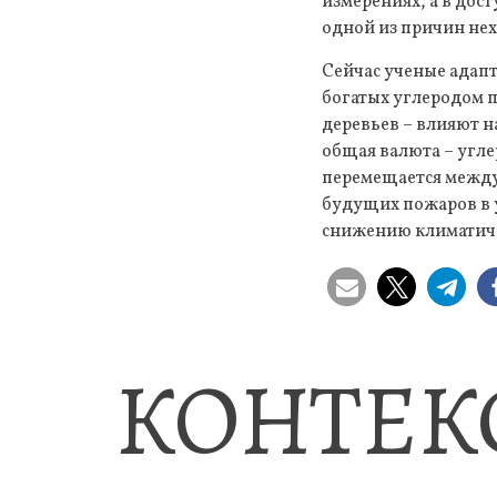
измерениях, а в дост
одной из причин не
Сейчас ученые адапт
богатых углеродом п
деревьев – влияют н
общая валюта – угле
перемещается между
будущих пожаров в у
снижению климатиче
КОНТЕК