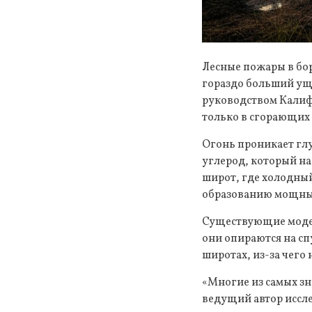
Лесные пожары в бор
гораздо больший уще
руководством Калифо
только в сгорающих 
Огонь проникает глу
углерод, который на
широт, где холодный
образованию мощных
Существующие модел
они опираются на с
широтах, из-за чего
«Многие из самых зн
ведущий автор иссле