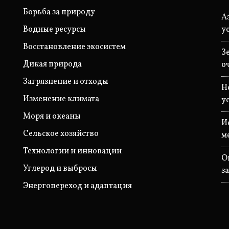
Борьба за природу
А
Водные ресурсы
у
Восстановление экосистем
З
Дикая природа
о
Загрязнение и отходы
Н
Изменение климата
у
Моря и океаны
И
Сельское хозяйство
м
Технологии и инновации
О
Углерод и выбросы
з
Энергопереход и адаптация