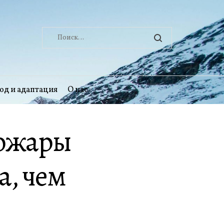
Найти:
од и адаптация
О нас
пожары
а, чем