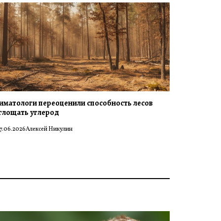
иматологи переоценили способность лесов
глощать углерод
7.06.2026
Алексей Никулин