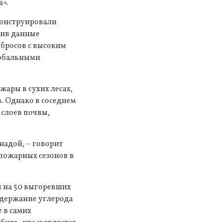
».
конструировали
нив данные
ыбросов с высоким
лобальными
ары в сухих лесах,
. Однако в соседнем
 слоев почвы,
надой, – говорит
пожарных сезонов в
ы на 50 выгоревших
одержание углерода
 в самих