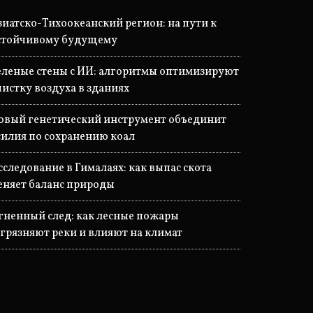
зиатско-Тихоокеанский регион: на пути к
стойчивому будущему
еленые стены с ИИ: алгоритмы оптимизируют
чистку воздуха в зданиях
овый генетический инструмент объединит
силия по сохранению коал
сследование в Гималаях: как выпас скота
еняет баланс природы
гненный след: как лесные пожары
агрязняют реки и влияют на климат