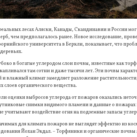
еальных лесах Аляски, Канады, Скандинавии и России мог
рб, чем предполагалось ранее. Новое исследование, пров
рнийского университета в Беркли, показывает, что пробл
деревьях.
боко в богатые углеродом слои почвы, известные как тор
капливался там сотни и даже тысячи лет. Эти почвы харак
 и влажный климат замедляет разложение растительности
 слоев органического вещества.
и оценки выбросов углерода от пожаров оказались неточ
путниковые снимки видимого пламени и данные о пожарах 
 не учитывают воздействие огня на подземные запасы углер
ачимых для климата пожаров не выглядят эффектно из косм
дования Йохан Экдал. – Торфяники и органические почвы 