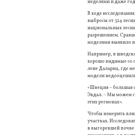
неделями и даже год
В ходе исследования
выбросы от 324 лес
национальных лесных
разрешением. Сравн
моделями выявило п
Например, в шведско
хорошо видимые со 
лене Даларна, где 
модели недооценили 
«Швеция – большая с
Экдал. – Мы можем 
этих регионах».
Чтобы измерить вли
участках. Исследова
в выгоревшей почве 