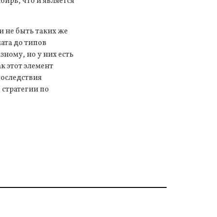
бирь, что и является
и не быть таких же
мата до типов
зному, но у них есть
к этот элемент
последствия
 стратегии по