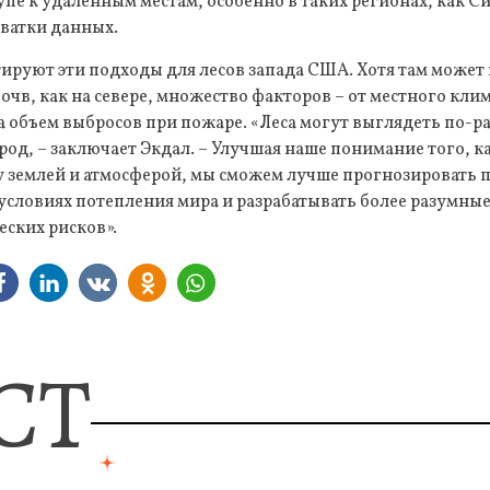
упе к удаленным местам, особенно в таких регионах, как Си
хватки данных.
ируют эти подходы для лесов запада США. Хотя там может 
очв, как на севере, множество факторов – от местного кли
а объем выбросов при пожаре. «Леса могут выглядеть по-ра
род, – заключает Экдал. – Улучшая наше понимание того, ка
 землей и атмосферой, мы сможем лучше прогнозировать 
словиях потепления мира и разрабатывать более разумные
ских рисков».
СТ