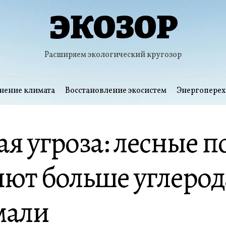
ЭКОЗОР
Расширяем экологический кругозор
нение климата
Восстановление экосистем
Энергоперех
я угроза: лесные 
ют больше углерод
мали