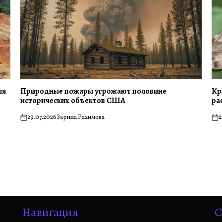
ля
Природные пожары угрожают половине
Кр
исторических объектов США
ра
29.07.2026
Зарина Рахимова
2
on
on
Навигация
С