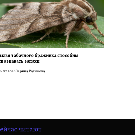
ылья табачного бражника способны
спознавать запахи
8.07.2026
Зарина Рахимова
ейчас читают