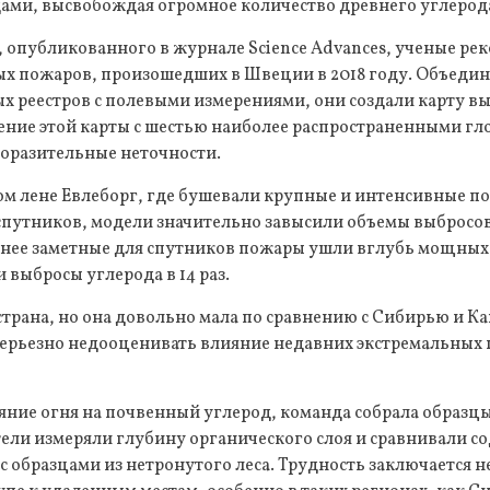
ами, высвобождая огромное количество древнего углерода
, опубликованного в журнале Science Advances, ученые ре
ных пожаров, произошедших в Швеции в 2018 году. Объеди
 реестров с полевыми измерениями, они создали карту в
ение этой карты с шестью наиболее распространенными г
оразительные неточности.
м лене Евлеборг, где бушевали крупные и интенсивные пож
спутников, модели значительно завысили объемы выбросов
менее заметные для спутников пожары ушли вглубь мощных
выбросы углерода в 14 раз.
трана, но она довольно мала по сравнению с Сибирью и Ка
серьезно недооценивать влияние недавних экстремальных 
яние огня на почвенный углерод, команда собрала образц
тели измеряли глубину органического слоя и сравнивали с
с образцами из нетронутого леса. Трудность заключается не