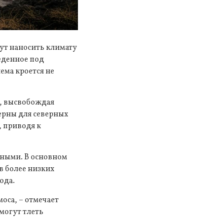
ут наносить климату
еденное под
ема кроется не
ф, высвобождая
терны для северных
, приводя к
ными. В основном
в более низких
ода.
оса, – отмечает
могут тлеть