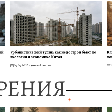
ей
Урбанистический тупик: как недострои бьют по
Кл
экологии и экономике Китая
по
07.07.2026
Рамиль Ахметов
2
on
on
ЗРЕНИЯ