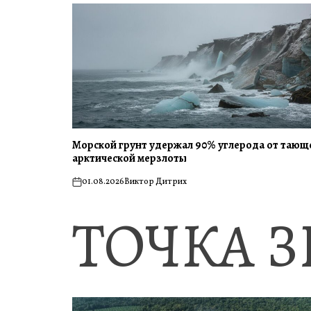
Морской грунт удержал 90% углерода от тающ
арктической мерзлоты
01.08.2026
Виктор Дитрих
on
ТОЧКА 