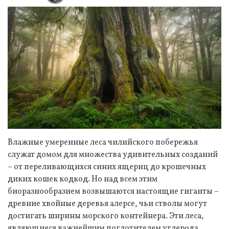
Влажные умеренные леса чилийского побережья
служат домом для множества удивительных созданий
– от переливающихся синих ящериц до крошечных
диких кошек кодкод. Но над всем этим
биоразнообразием возвышаются настоящие гиганты –
древние хвойные деревья алерсе, чьи стволы могут
достигать ширины морского контейнера. Эти леса,
являющиеся важнейшим поглотителем углерода,