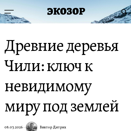
Перейти
ЭКОЗОР
к
Меню
Пои
содержимому
Древние деревья
Чили: ключ к
невидимому
миру под землей
Виктор Дитрих
08.03.2026