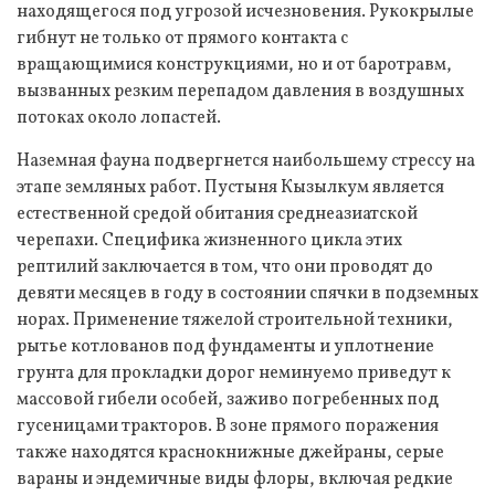
находящегося под угрозой исчезновения. Рукокрылые
гибнут не только от прямого контакта с
вращающимися конструкциями, но и от баротравм,
вызванных резким перепадом давления в воздушных
потоках около лопастей.
Наземная фауна подвергнется наибольшему стрессу на
этапе земляных работ. Пустыня Кызылкум является
естественной средой обитания среднеазиатской
черепахи. Специфика жизненного цикла этих
рептилий заключается в том, что они проводят до
девяти месяцев в году в состоянии спячки в подземных
норах. Применение тяжелой строительной техники,
рытье котлованов под фундаменты и уплотнение
грунта для прокладки дорог неминуемо приведут к
массовой гибели особей, заживо погребенных под
гусеницами тракторов. В зоне прямого поражения
также находятся краснокнижные джейраны, серые
вараны и эндемичные виды флоры, включая редкие