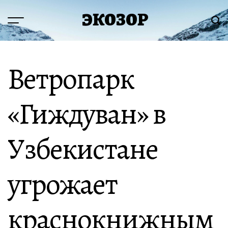
Перейти
ЭКОЗОР
к
Меню
Пои
содержимому
Ветропарк
«Гиждуван» в
Узбекистане
угрожает
краснокнижным