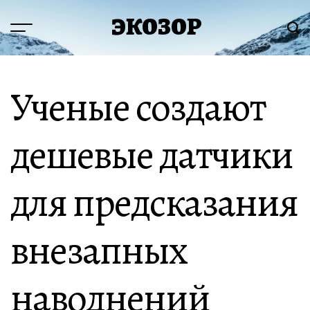
Перейти
ЭКОЗОР
к
Меню
Пои
содержимому
Ученые создают
дешевые датчики
для предсказания
внезапных
наводнений