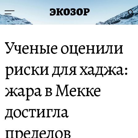
Перейти
ЭКОЗОР
к
Меню
Пои
содержимому
Ученые оценили
риски для хаджа:
жара в Мекке
достигла
пределов