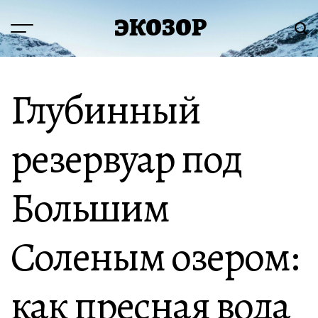
Перейти
ЭКОЗОР
к
Меню
Пои
содержимому
Глубинный
резервуар под
Большим
Соленым озером:
как пресная вода