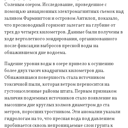
Соленым озером. Исследование, проведенное с
помощью авиационных электромагнитных съемок над
заливом Фармингтон и островом Антилоп, показало,
что пресноводный горизонт залегает на глубине от
трех до четырех километров. Данные были получены в
ходе вертолетного зондирования, организованного
после фиксации выбросов пресной воды на
обнажившемся дне водоема.
Падение уровня воды в озере привело к осушению
более двух тысяч квадратных километров дна.
Обнажившаяся поверхность стала источником
токсичной пыли, которая ветром переносится на
густонаселенные районы штата. Первым признаком
наличия подземных источников стало появление на
высохшем дне круглых холмов диаметром до ста
метров, поросших тростником. Эти аномалии указали
гидрологам на то, что пресная вода под давлением
пробивается сквозь непроницаемые слои грунта к