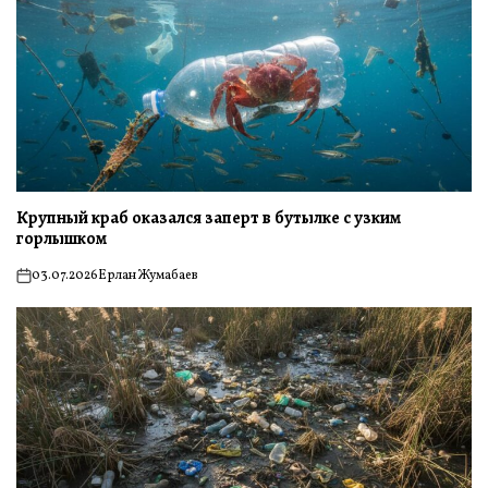
Крупный краб оказался заперт в бутылке с узким
горлышком
03.07.2026
Ерлан Жумабаев
on