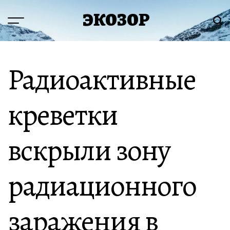
Перейти
ЭКОЗОР
к
Меню
Пои
содержимому
Радиоактивные
креветки
вскрыли зону
радиационного
заражения в