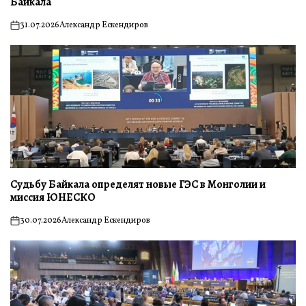
Байкала
31.07.2026
Александр Ескендиров
on
Судьбу Байкала определят новые ГЭС в Монголии и
миссия ЮНЕСКО
30.07.2026
Александр Ескендиров
on