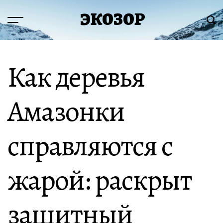
Перейти
ЭКОЗОР
к
Меню
Пои
содержимому
Как деревья
Амазонки
справляются с
жарой: раскрыт
защитный