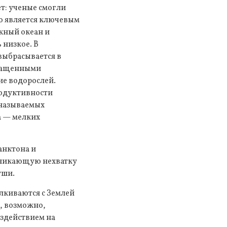
т: ученые смогли
о является ключевым
жный океан и
 низкое. В
выбрасывается в
огащенными
ие водорослей.
родуктивности
 называемых
а — мелких
анктона и
зникающую нехватку
уши.
лкиваются с Землей
а, возможно,
здействием на