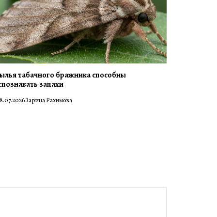
ылья табачного бражника способны
спознавать запахи
8.07.2026
Зарина Рахимова