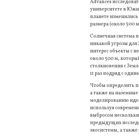
Advances исследоват
университете в Южно
планете изменились 
размера (около 500 м
Солнечная система п
никакой угрозы для
интерес объекты с н
около 500 м, которы
столкновения с Земле
11 раз подряд с одни
Чтобы определить п
а также на наземные
моделированию идеа
используя современ
выбросом нескольких
предыдущих исследо
экосистемы, а также