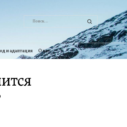
Найти:
од и адаптация
О нас
нится
?