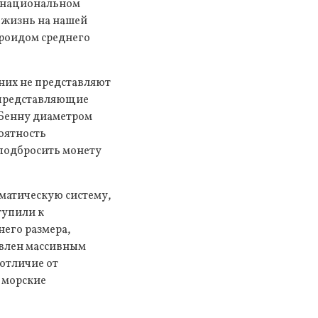
м национальном
и жизнь на нашей
ероидом среднего
них не представляют
 представляющие
 Бенну диаметром
оятность
ь подбросить монету
матическую систему,
тупили к
его размера,
авлен массивным
 отличие от
 морские