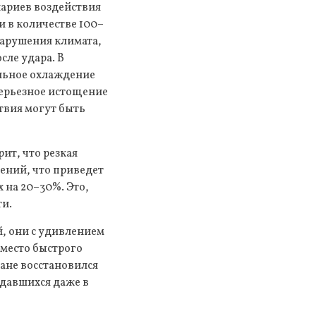
нариев воздействия
и в количестве 100–
нарушения климата,
сле удара. В
альное охлаждение
серьезное истощение
твия могут быть
ит, что резкая
тений, что приведет
 на 20–30%. Это,
ти.
, они с удивлением
Вместо быстрого
ане восстановился
юдавшихся даже в