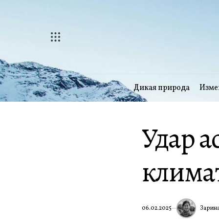
Перейти
к
содержимому
Дикая природа
Изме
Удар а
климат
Зарина
06.02.2025