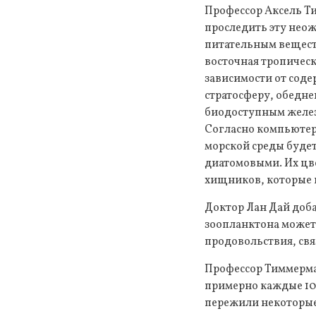
Профессор Аксель Ти
проследить эту нео
питательным веществ
восточная тропическ
зависимости от соде
стратосферу, обедн
биодоступным железо
Согласно компьютер
морской среды буде
диатомовыми. Их цв
хищников, которые 
Доктор Лан Дай доб
зоопланктона может
продовольствия, св
Профессор Тиммерман
примерно каждые 100
пережили некоторые