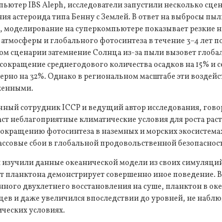
ьютер IBS Aleph, исследователи запустили несколько сце
ия астероида типа Бенну с Землей. В ответ на выбросы пыл
, моделирование на суперкомпьютере показывает резкие 
 атмосферы и глобального фотосинтеза в течение 3–4 лет по
ом сценарии затемнение Солнца из-за пыли вызовет глоб
 сокращение среднегодового количества осадков на 15% и 
ерно на 32%. Однако в региональном масштабе эти воздейс
женными.
чный сотрудник ICCP и ведущий автор исследования, говор
аст неблагоприятные климатические условия для роста рас
окращению фотосинтеза в наземных и морских экосистемах
ассовые сбои в глобальной продовольственной безопаснос
 изучили данные океанической модели из своих симуляций
ст планктона демонстрирует совершенно иное поведение. 
ного двухлетнего восстановления на суше, планктон в оке
яцев и даже увеличился впоследствии до уровней, не набл
ческих условиях.