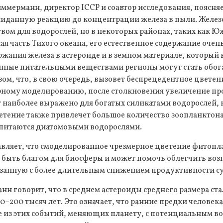
ммерманн, директор ICCP и соавтор исследования, поясняе
жиданную реакцию до концентрации железа в пыли. Желез
ом для водорослей, но в некоторых районах, таких как Ю
ая часть Тихого океана, его естественное содержание очень
ржания железа в астероиде и в земном материале, который 
енные питательными веществами регионы могут стать об
м, что, в свою очередь, вызовет беспрецедентное цветен
ному моделированию, после столкновения увеличение п
т наиболее выражено для богатых силикатами водорослей,
етение также привлечет большое количество зоопланктон
питаются диатомовыми водорослями.
авляет, что смоделированное чрезмерное цветение фитопл
 быть благом для биосферы и может помочь облегчить во
язанную с более длительным снижением продуктивности с
н говорит, что в среднем астероиды среднего размера ста
–200 тысяч лет. Это означает, что ранние предки человек
 из этих событий, меняющих планету, с потенциальным во