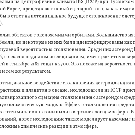
елями из Центра физики климата IBS (ICCP) при Пусанско
й Корее, представляет новый сценарий того, как климат 
бы в ответ на потенциальное будущее столкновение с аст
).
олна объектов с околоземными орбитами. Большинство из 
 Земли, но некоторые из них были идентифицированы как
енулевой вероятностью столкновения. Среди них астероид
й, согласно недавним исследованиям, имеет расчетную вер
й в сентябре 2182 года 1 к 2700. Это похоже на вероятност
м и тем же результатом.
отенциальное воздействие столкновения астероида на кли
 растения и планктон в океане, исследователи из ICCP прис
лизированного сценария столкновения с астероидом средн
ную климатическую модель. Эффект столкновения предст
 сотен миллионов тонн пыли в верхние слои атмосферы. В
ваний, новое исследование также моделирует наземные и
 сложные химические реакции в атмосфере.