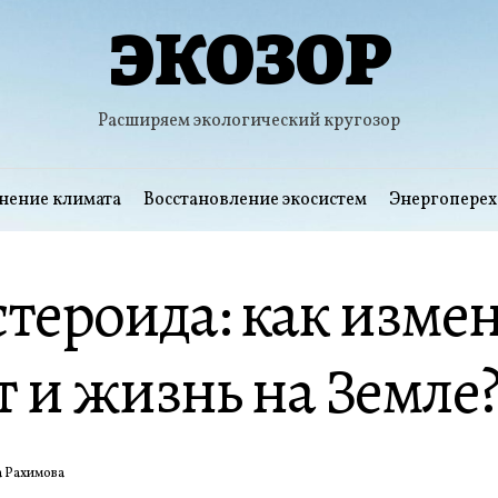
ЭКОЗОР
Расширяем экологический кругозор
нение климата
Восстановление экосистем
Энергоперех
стероида: как изме
 и жизнь на Земле
 Рахимова