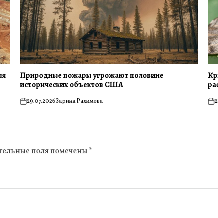
ля
Природные пожары угрожают половине
Кр
исторических объектов США
ра
29.07.2026
Зарина Рахимова
2
on
on
тельные поля помечены
*