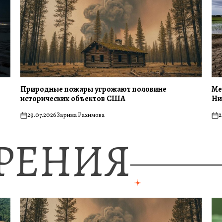
Природные пожары угрожают половине
Ме
исторических объектов США
Ни
29.07.2026
Зарина Рахимова
2
on
on
ЗРЕНИЯ