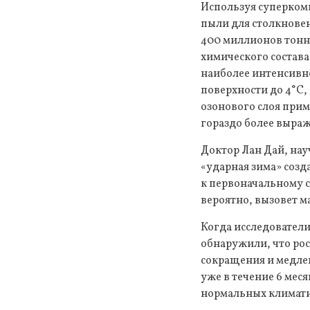
Используя суперкомп
пыли для столкновен
400 миллионов тонн
химического состава
наиболее интенсивн
поверхности до 4°C,
озонового слоя прим
гораздо более выра
Доктор Лан Дай, нау
«ударная зима» созд
к первоначальному с
вероятно, вызовет м
Когда исследователи
обнаружили, что ро
сокращения и медлен
уже в течение 6 мес
нормальных климати