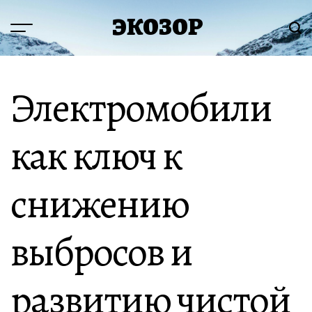
Перейти
ЭКОЗОР
к
Меню
Пои
содержимому
Электромобили
как ключ к
снижению
выбросов и
развитию чистой