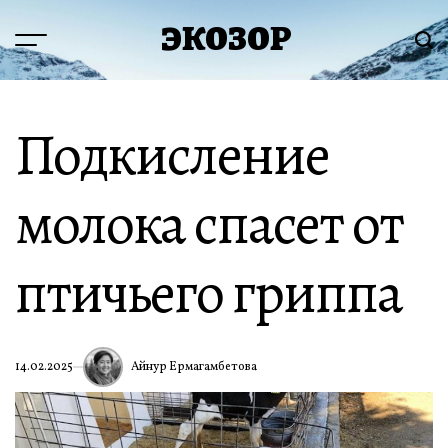
Перейти
ЭКОЗОР
к
Меню
Пои
содержимому
Подкисление
молока спасет от
птичьего гриппа
Айнур Ермагамбетова
14.02.2025